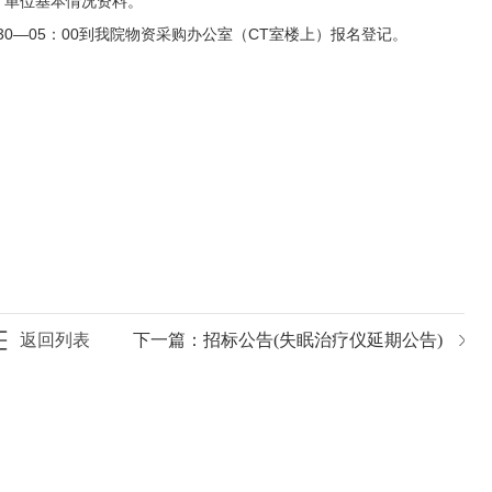
、单位基本情况资料。
8：30—05：00到我院物资采购办公室（CT室楼上）报名登记。
。
日
返回列表
下一篇：
招标公告(失眠治疗仪延期公告)