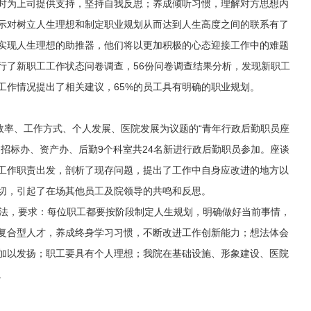
时为上司提供支持，坚持自我反思；养成倾听习惯，理解对方思想内
示对树立人生理想和制定职业规划从而达到人生高度之间的联系有了
实现人生理想的助推器，他们将以更加积极的心态迎接工作中的难题
行了新职工工作状态问卷调查，56份问卷调查结果分析，发现新职工
工作情况提出了相关建议，65%的员工具有明确的职业规划。
效率、工作方式、个人发展、医院发展为议题的“青年行政后勤职员座
招标办、资产办、后勤9个科室共24名新进行政后勤职员参加。座谈
工作职责出发，剖析了现存问题，提出了工作中自身应改进的地方以
切，引起了在场其他员工及院领导的共鸣和反思。
法，要求：每位职工都要按阶段制定人生规划，明确做好当前事情，
复合型人才，养成终身学习习惯，不断改进工作创新能力；想法体会
加以发扬；职工要具有个人理想；我院在基础设施、形象建设、医院
。