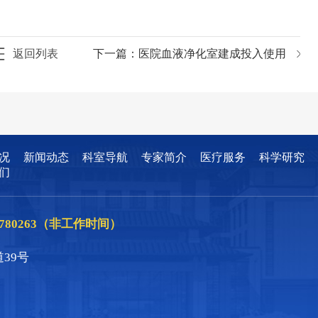
返回列表
下一篇：
医院血液净化室建成投入使用
况
新闻动态
科室导航
专家简介
医疗服务
科学研究
们
86780263（非工作时间）
39号