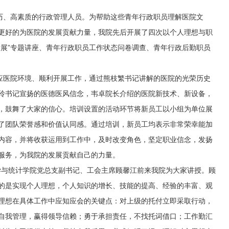
历、高素质的行政管理人员。为帮助这些青年行政职员理解医院文
更好的为医院的发展贡献力量，我院先后开展了四次以个人理想与职
发展”专题讲座、青年行政职员工作状态问卷调查、青年行政后勤职员
医院环境、顺利开展工作，通过熊枝繁书记讲解的医院的光荣历史
玲书记宣扬的医德医风信念，韦卓院长介绍的医院新技术、新设备，
，鼓舞了大家的信心。培训设置的活动环节将新员工以小组为单位展
了团队荣誉感和价值认同感。通过培训，新员工均表示非常荣幸能加
内容，并将收获运用到工作中，及时改变角色，坚定职业信念，发扬
服务，为我院的发展贡献自己的力量。
与统计学院党总支副书记、工会主席顾馨江前来我院为大家讲授。顾
的是实现个人理想，个人知识的增长、技能的提高、经验的丰富、观
理想在具体工作中应知应会的关键点：对上级的托付立即采取行动，
自我管理，赢得领导信赖；勇于承担责任，不找托词借口；工作勤汇