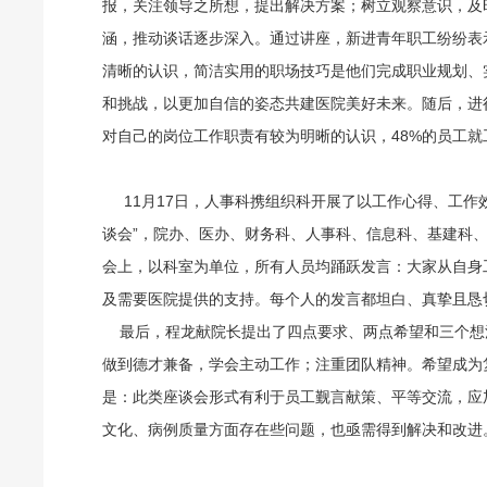
报，关注领导之所想，提出解决方案；树立观察意识，及
涵，推动谈话逐步深入。通过讲座，新进青年职工纷纷表
清晰的认识，简洁实用的职场技巧是他们完成职业规划、
和挑战，以更加自信的姿态共建医院美好未来。随后，进
对自己的岗位工作职责有较为明晰的认识，48%的员工就
11月17日，人事科携组织科开展了以工作心得、工作
谈会”，院办、医办、财务科、人事科、信息科、基建科、
会上，以科室为单位，所有人员均踊跃发言：大家从自身
及需要医院提供的支持。每个人的发言都坦白、真挚且恳
最后，程龙献院长提出了四点要求、两点希望和三个想
做到德才兼备，学会主动工作；注重团队精神。希望成为
是：此类座谈会形式有利于员工觐言献策、平等交流，应
文化、病例质量方面存在些问题，也亟需得到解决和改进