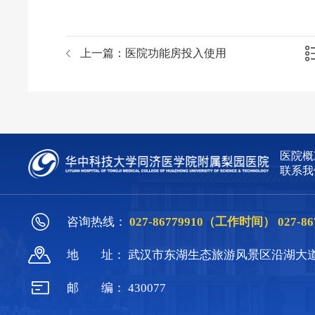
上一篇：
医院功能房投入使用
医院概
联系我
咨询热线：
027-86779910（工作时间）
027-
地
址：
武汉市东湖生态旅游风景区沿湖大道
邮
编：
430077