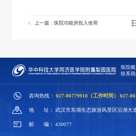
上一篇：
医院功能房投入使用
医院概
联系我
咨询热线：
027-86779910（工作时间）
027-
地
址：
武汉市东湖生态旅游风景区沿湖大道
邮
编：
430077