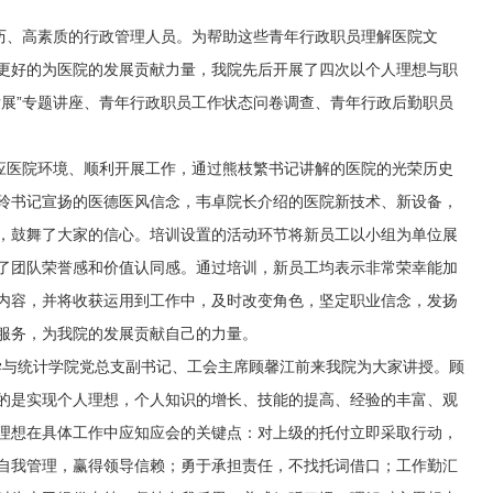
历、高素质的行政管理人员。为帮助这些青年行政职员理解医院文
更好的为医院的发展贡献力量，我院先后开展了四次以个人理想与职
发展”专题讲座、青年行政职员工作状态问卷调查、青年行政后勤职员
医院环境、顺利开展工作，通过熊枝繁书记讲解的医院的光荣历史
玲书记宣扬的医德医风信念，韦卓院长介绍的医院新技术、新设备，
，鼓舞了大家的信心。培训设置的活动环节将新员工以小组为单位展
了团队荣誉感和价值认同感。通过培训，新员工均表示非常荣幸能加
内容，并将收获运用到工作中，及时改变角色，坚定职业信念，发扬
服务，为我院的发展贡献自己的力量。
与统计学院党总支副书记、工会主席顾馨江前来我院为大家讲授。顾
的是实现个人理想，个人知识的增长、技能的提高、经验的丰富、观
理想在具体工作中应知应会的关键点：对上级的托付立即采取行动，
自我管理，赢得领导信赖；勇于承担责任，不找托词借口；工作勤汇