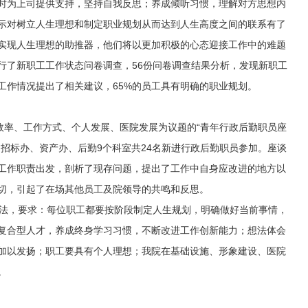
时为上司提供支持，坚持自我反思；养成倾听习惯，理解对方思想内
示对树立人生理想和制定职业规划从而达到人生高度之间的联系有了
实现人生理想的助推器，他们将以更加积极的心态迎接工作中的难题
行了新职工工作状态问卷调查，56份问卷调查结果分析，发现新职工
工作情况提出了相关建议，65%的员工具有明确的职业规划。
效率、工作方式、个人发展、医院发展为议题的“青年行政后勤职员座
招标办、资产办、后勤9个科室共24名新进行政后勤职员参加。座谈
工作职责出发，剖析了现存问题，提出了工作中自身应改进的地方以
切，引起了在场其他员工及院领导的共鸣和反思。
法，要求：每位职工都要按阶段制定人生规划，明确做好当前事情，
复合型人才，养成终身学习习惯，不断改进工作创新能力；想法体会
加以发扬；职工要具有个人理想；我院在基础设施、形象建设、医院
。