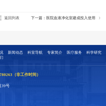
返回列表
下一篇：
医院血液净化室建成投入使用
况
新闻动态
科室导航
专家简介
医疗服务
科学研究
们
86780263（非工作时间）
39号