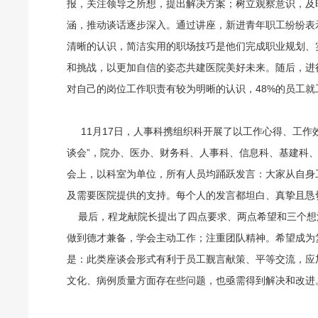
报，关注领导之所想，提出解决方案；树立观察意识，及
涵，推动谈话逐步深入。通过讲座，新进青年职工纷纷表
清晰的认识，简洁实用的职场技巧是他们完成职业规划、
和挑战，以更加自信的姿态共建医院美好未来。随后，进
对自己的岗位工作职责有较为明晰的认识，48%的员工就
11月17日，人事科携组织科开展了以工作心得、工作
谈会”，院办、医办、财务科、人事科、信息科、基建科、
会上，以科室为单位，所有人员均踊跃发言：大家从自身
及需要医院提供的支持。每个人的发言都坦白、真挚且恳
最后，程龙献院长提出了四点要求、两点希望和三个想
做到德才兼备，学会主动工作；注重团队精神。希望成为
是：此类座谈会形式有利于员工觐言献策、平等交流，应
文化、病例质量方面存在些问题，也亟需得到解决和改进