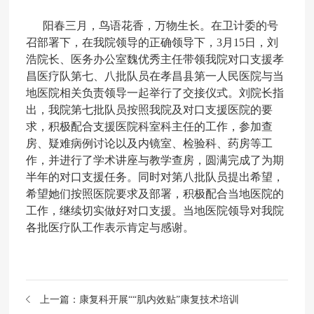
阳春三月，鸟语花香，万物生长。在卫计委的
号
召部署下，在我院领导的正确领导下，
3
月
15
日，
刘
浩院长、医务办公室魏优秀主任带领我院对口支援孝
昌医疗队第七、八批队员在孝昌县第一人民医院与当
地医院相关负责领导一起举行了交接仪式。刘院长指
出，我院第七批队员按照我院及对口支援医院的要
求，积极配合支援医院科室科主任的工作，参加查
房、疑难病例讨论以及内镜室、检验科、药房等工
作，并进行了学术讲座与教学查房，圆满完成了为期
半年的对口支援任务。同时对第八批队员提出希望，
希望她们按照医院要求及部署，积极配合当地医院的
工作，继续切实做好对口支援。当地医院领导对我院
各批医疗队工作表示肯定与感谢。
上一篇：
康复科开展““肌内效贴”康复技术培训