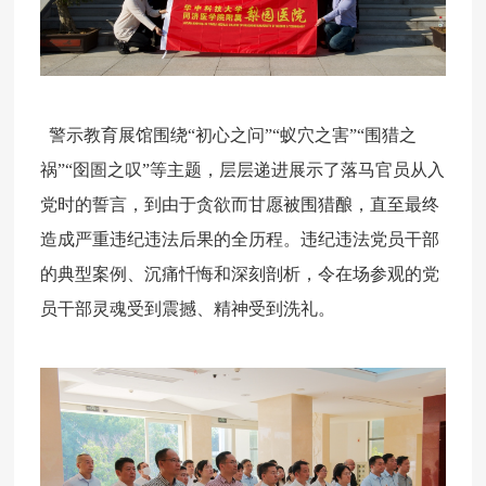
警示教育展馆围绕“初心之问”“蚁穴之害”“围猎之
祸”“囹圄之叹”等主题，层层递进展示了落马官员从入
党时的誓言，到由于贪欲而甘愿被围猎酿，直至最终
造成严重违纪违法后果的全历程。违纪违法党员干部
的典型案例、沉痛忏悔和深刻剖析，令在场参观的党
员干部灵魂受到震撼、精神受到洗礼。