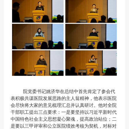
院党委书记姚济华
在总结中首先
肯定了
参会代
表积极共谋医院发展思路的主人翁精神，他表示医院
会尽快将大家的意见梳理汇总并认真研讨
。他
对全院
干部职工提出三点要求：
一是要坚持以习近平新时代
中国特色社会主义思想
凝心聚魂
，
提高政治站位；
二
是
要
以三甲评审和公立医院绩效考核为契机，对标对