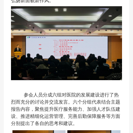
弘扬新面貌新作风。
参会
人员分成六组对医院的发展建设
进行了
热
烈
而充分的
讨论
并交流发言
。
六个分组
代表
结合主题
报告内容，聚焦提升医疗服务能力、加强人才队伍建
设、推进精细化运营管理、完善后勤保障服务等方面
分别提出了各自的思考和建议。