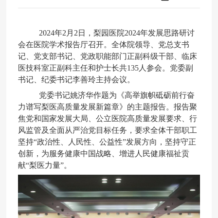
2024
年
2
月
2
日，梨园医院
2024
年发展思路研讨
会在医院学术报告厅召开。全体院领导、党总支书
记、党支部书记、党政职能部门正副科级干部、临床
医技科室正副科主任和护士长共
135
人参会
。
党委副
书记、纪委书记李善玲主持会议。
党委书记姚济华
作题为
《高举旗帜砥砺前行奋
力谱写梨
医高质量
发展新篇章》
的主题报告。报告聚
焦党和国家发展大局、公立医院高质量发展要求、行
风监管及全面从严治党目标任务，要求全体干部职工
坚持
“政治性、人民性、公益性”发展方向，坚持守正
创新，为服务健康中国战略、增进人民健康福祉贡
献“梨医力量”。