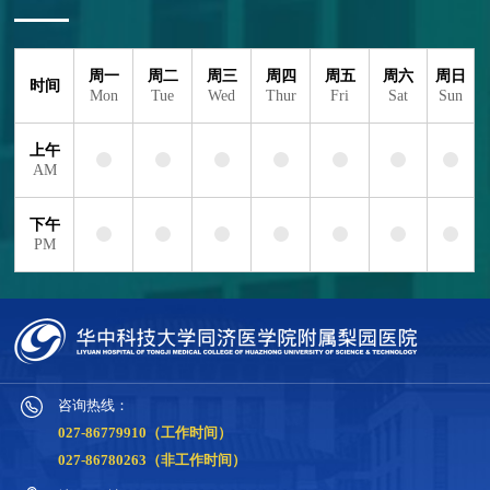
周一
周二
周三
周四
周五
周六
周日
时间
Mon
Tue
Wed
Thur
Fri
Sat
Sun
上午
AM
下午
PM
咨询热线：
027-86779910（工作时间）
027-86780263（非工作时间）