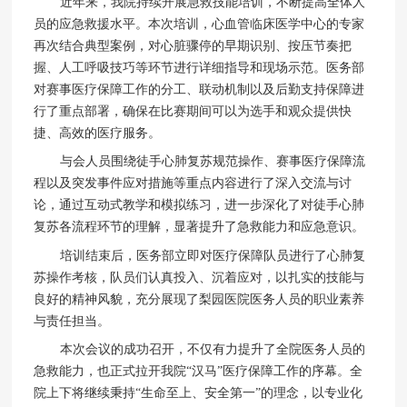
近年来，我院持续开展急救技能培训，不断提高全体人
员的应急救援水平。本次培训，心血管临床医学中心的专家
再次结合典型案例，对心脏骤停的早期识别、按压节奏把
握、人工呼吸技巧等环节进行详细指导和现场示范。医务部
对赛事医疗保障工作的分工、联动机制以及后勤支持保障进
行了重点部署，确保在比赛期间可以为选手和观众提供快
捷、高效的医疗服务。
与会人员围绕徒手心肺复苏规范操作、赛事医疗保障流
程以及突发事件应对措施等重点内容进行了深入交流与讨
论，通过互动式教学和模拟练习，进一步深化了对徒手心肺
复苏各流程环节的理解，显著提升了急救能力和应急意识。
培训结束后，医务部立即对医疗保障队员进行了心肺复
苏操作考核，队员们认真投入、沉着应对，以扎实的技能与
良好的精神风貌，充分展现了梨园医院医务人员的职业素养
与责任担当。
本次会议的成功召开，不仅有力提升了全院医务人员的
急救能力，也正式拉开我院“汉马”医疗保障工作的序幕。全
院上下将继续秉持“生命至上、安全第一”的理念，以专业化