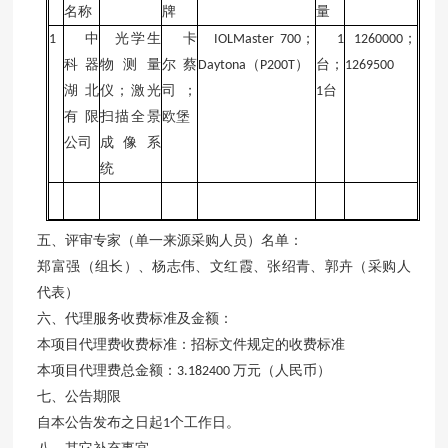
名称
牌
量
中
光学生
卡
；
；
1
IOLMaster 700
1
1260000
科器
物测量
尔蔡
（
）
台；
Daytona
P200T
1269500
湖北
仪；激光
司；
台
1
有限
扫描全景
欧堡
公司
成像系
统
五、评审专家（单一来源采购人员）名单：
郑富强（组长）、杨志伟、文红霞、张绍青、郭卉（采购人
代表）
六、代理服务收费标准及金额：
本项目代理费收费标准：招标文件规定的收费标准
本项目代理费总金额：
万元（人民币）
3.182400
七、公告期限
自本公告发布之日起
个工作日。
1