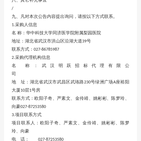
八、其它补充事宜
/
九、凡对本次公告内容提出询问，请按以下方式联系。
采购人信息
1.
名
称：华中科技大学同济医学院附属梨园医院
地址：湖北省武汉市洪山区沿湖大道
号
39
联系方式：
027-86785987
采购代理机构信息
2.
名
称：武汉明跃招标代理有限公
司
地 址：湖北省武汉市武昌区武珞路
号绿洲广场
座裕阳
230
A
大厦
层
号房
10
1
联系方式：欧阳子奇、严素文、金伶靖、姚彬彬、陈梦玲、
向豪
027-87253580
项目联系方式
3.
项目联系人：欧阳子奇、严素文、金伶靖、姚彬彬、陈梦
玲、向豪
电 话：
027-87253580