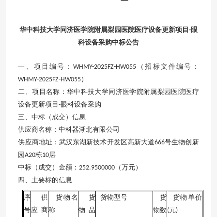
华中科技大学同济医学院附属梨园医院医疗设备更新项目
眼
-
科设备采购中标公告
一、项目编号：
（招标文件编号：
WHMY-2025FZ-HW055
）
WHMY-2025FZ-HW055
二、项目名称：华中科技大学同济医学院附属梨园医院医疗
设备更新项目
眼科设备采购
-
三、中标（成交）信息
供应商名称：中科器湖北有限公司
供应商地址：武汉东湖新技术开发区高新大道
号生物创新
666
园
栋
层
A20
10
中标（成交）金额：
（万元）
252.9500000
四、主要标的信息
序
供
货物名
货
货物型号
货
货物单价
号
应商
称
物品
物数
元
(
)