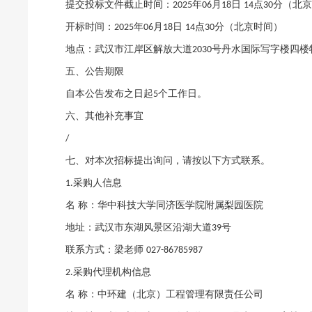
提交投标文件截止时间：
年
月
日
点
分（北
2025
06
18
14
30
开标时间：
年
月
日
点
分（北京时间）
2025
06
18
14
30
地点：武汉市江岸区解放大道
号丹水国际写字楼四楼
2030
五、公告期限
自本公告发布之日起
个工作日。
5
六、其他补充事宜
/
七、对本次招标提出询问，请按以下方式联系。
采购人信息
1.
名
称：华中科技大学同济医学院附属梨园医
地址：武汉市东湖风景区沿湖大道
号
39
联系方式：梁老师
027-86785987
采购代理机构信息
2.
名
称：中环建（北京）工程管理有