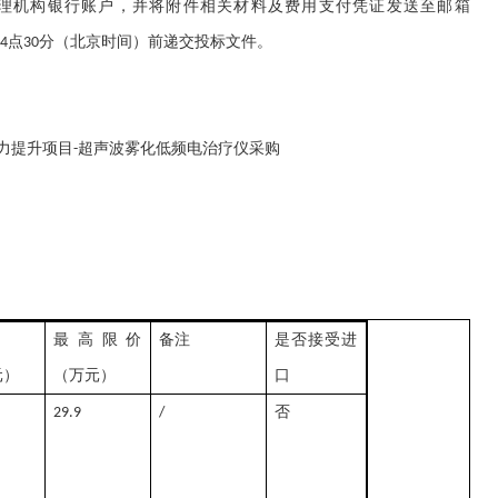
理机构银行账户，并将附件相关材料及费用支付凭证发送至邮箱
点
分（北京时间）前递交投标文件。
14
30
力提升项目
超声波雾化低频电治疗仪采购
-
最高限价
备注
是否接受进
元）
（万元）
口
否
29.9
/