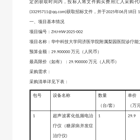
定的获取时间内，投标人将文件购买费用汇入采购代
获取招标文件，并于
年
月
日
(33295711@qq.com)
2025
06
18
一、项目基本情况
项目编号：
ZHJ-HW-2025-002
项目名称：华中科技大学同济医学院附属梨园医院诊疗能
预算金额：
万元（人民币）
29.900000
最高限价（如有）：
万元（人民币）
29.900000
采购需求：
采购清单详见下表：
包号
设备名称
数量
单价
（台
套）
（万
/
超声波雾化低频电治
1
1
29.9
疗仪（糖尿病并发症
治疗仪
)