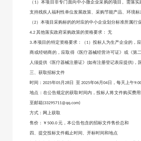
（
）本项目非专门面向中小微企业采购的项目。需落实
1
支持残疾人福利性单位发展政策、采购节能产品、环境标
（
）本项目采购标的的对应的中小企业划分标准所属行
2
其他落实政府采购政策的资格要求：
无
4.2
本项目的特定资格要求：（
）投标人为生产企业的，
3.
1
商或经销商的，应取得《医疗器械经营许可证》或《第
人须提供《医疗器械注册证》
如有注册登记表应提供
，
(
)
三、获取招标文件
时间：
年
月
日
至
年
月
日，每天上午
2025
05
28
2025
06
04
9:0
地点：在公告规定的获取时间内，投标人将文件购买费用
至邮箱
(33295711@qq.com)
方式：网上获取
售价：￥
元，本公告包含的招标文件售价总和
500.0
四、提交投标文件截止时间、开标时间和地点