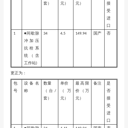
套）
元）
元）
接
受
进
口
间歇脉
国产
否
1
●
34
4.5
149.94
冲加压
抗栓系
统（含
工作站
)
更正为：
包
设备名
数量
单价
最高限
备注
是
号
称
（台
（万
价（万
否
/
套）
元）
元）
接
受
进
口