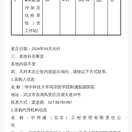
间歇脉
国产
否
1
●
34
4.41
149.94
冲加压
抗栓系
统（含
工作站
)
更正日期：
年
月
日
2026
04
30
三、其他补充事宜
其他内容不变
四、凡对本次公告内容提出询问，请按以下方式联系。
采购人信息
1.
名
称：华中科技大学同济医学院附属梨园医院
地址：武汉市东湖风景区沿湖大道
号
39
联系方式：梁老师、
027-86785987
采购代理机构信息
2.
名
称：中环建（北京）工程管理有限责任公
司