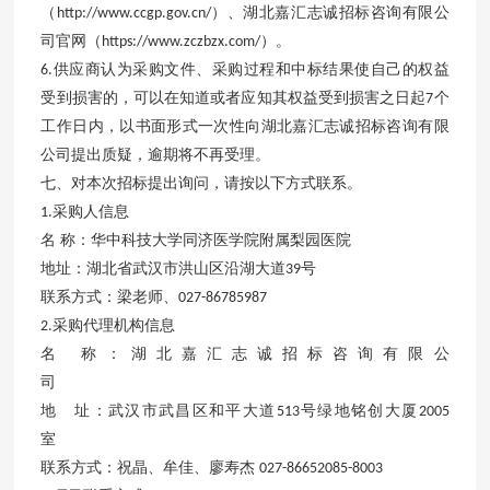
（
）、湖北嘉汇志诚招标咨询有限公
http://www.ccgp.gov.cn/
司官网（
）。
https://www.zczbzx.com/
供应商认为采购文件、采购过程和中标结果使自己的权益
6.
受到损害的，可以在知道或者应知其权益受到损害之日起
个
7
工作日内，以书面形式一次性向湖北嘉汇志诚招标咨询有限
公司提出质疑，逾期将不再受理。
七、对本次招标提出询问，请按以下方式联系。
采购人信息
1.
名
称：华中科技大学同济医学院附属梨园医院
地址：湖北省武汉市洪山区沿湖大道
号
39
联系方式：梁老师、
027-86785987
采购代理机构信息
2.
名
称：湖北嘉汇志诚招标咨询有限公
司
地 址：武汉市武昌区和平大道
号绿地铭创大厦
513
2005
室
联系方式：祝晶、牟佳、廖寿杰
027-86652085-8003