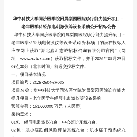
华中科技大学同济医学院附属梨园医院诊疗能力提升项目－
老年医学科经颅电刺激仪等设备采购公开招标公告
华中科技大学同济医学院附属梨园医院诊疗能力提升项目－
老年医学科经颅电刺激仪等设备采购
招标项目的潜在投标人
应在网上获取
“湖北嘉汇志诚招标咨询有限公司官网”（网
址：
）获取招标文件，并于
年
月
日
www.zczbzx.com
2026
05
29
点
分（北京时间）前递交投标文件。
09
30
一、项目基本情况
项目编号：
ZCZB-2604-ZH035
项目名称：华中科技大学同济医学院附属梨园医院诊疗能力
提升项目－老年医学科经颅电刺激仪等设备采购
预算金额：
万元（人民币）
161.000000
采购需求：
包：经颅电刺激仪
台；中心监护系统
台。
01
/1
/1
包：肌少症跌倒风险评估系统
台；肌少症干预系统
02
/1
/1