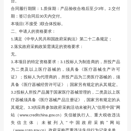
台。
合同履行期限：
质保期：产品验收合格后至少
年。
交付
1.
3
2.
期：签订合同后
天内交付。
30
本项目
不接受
联合体投标。
(
)
二、申请人的资格要求：
满足《中华人民共和国政府采购法》第二十二条规定；
1.
落实政府采购政策需满足的资格要求：
2.
无。
本项目的特定资格要求：
投标人为制造商的，所投产品
3.
3.1
为二类及以上医疗器械的，须具备《医疗器械生产许可
证》；投标人为代理商的，所投产品为三类医疗器械的，须
具备《医疗器械经营许可证》；国家另有规定的从其规定。
投标人所投产品属于国家医疗器械管理的，二类及以上医
3.2
疗器械须具备《医疗器械产品注册证》，国家另有规定的从
其规定。
供应商参加政府采购活动未被列入“信用中国”网
3.3
站（
）失信被执行人、重大税收违法
www.creditchina.gov.cn
失信主体；未被列入“中国政府采购”网站
（
）政府采购严重违法失信行为记录名单，
www.ccgp.gov.cn