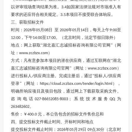
以评审现场查询结果为准。
如国家法律法规对市场准入有
3.4
要求的还应符合相关规定。
本项目不接受联合体响应。
3.5
三、获取招标文件
时间：
年
月
日
至
年
月
日，每天上午
至
2026
05
08
2026
05
14
9:00
，下午
至
。（北京时间，法定节假日除外）
12:00
14:00
17:00
地点：网上获取
“湖北嘉汇志诚招标咨询有限公司官网”（网
址：
）
www.zczbzx.com
方式：凡有意参加本项目的潜在供应商，通过互联网在
“湖北
嘉汇志诚招标咨询有限公司官网”（网址：
）
www.zczbzx.com
进行投标人
供应商注册。完成注册后，通过“投标人
供应商
/
/
登录”（网址：
），
https://cloud.zczbzx.com/tender/login.html
明确所响应项目及项目包段，通过网上下载获取采购文件。
咨询电话
；系统技术服务
为
027-86652085-8003
QQ
。
263482602
售价：￥
元，本公告包含的招标文件售价总和
400.0
四、提交投标文件截止时间、开标时间和地点
提交投标文件截止时间：
年
月
日
点
分（北京时
2026
05
29
09
30