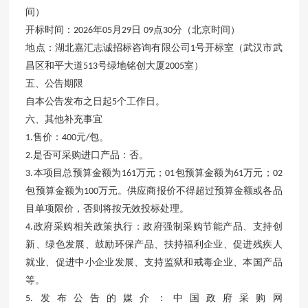
间）
开标时间：
年
月
日
点
分（北京时间）
2026
05
29
09
30
地点：湖北嘉汇志诚招标咨询有限公司
号开标室（武汉市武
1
昌区和平大道
号绿地铭创大厦
室）
513
2005
五、公告期限
自本公告发布之日起
个工作日。
5
六、其他补充事宜
售价：
元
包。
1.
400
/
是否可采购进口产品：否。
2.
本项目总预算金额为
万元；
包预算金额为
万元；
3.
161
01
61
02
包预算金额为
万元。供应商报价不得超过预算金额或各品
100
目单项限价，否则将按无效投标处理。
政府采购相关政策执行：政府强制采购节能产品、支持创
4.
新、绿色发展、鼓励环保产品、扶持福利企业、促进残疾人
就业、促进中小企业发展、支持监狱和戒毒企业、本国产品
等。
发布公告的媒介：中国政府采购网
5.