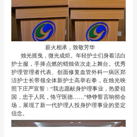
薪火相承，致敬芳华
烛光摇曳，微光成炬。年轻护士们身着洁白
护士服，手捧点燃的蜡烛依次走上舞台。优秀
护理管理者代表、创面修复血管外科一病区郑
洁护士长带领全体新护士高举右拳，在烛光映
照下庄严宣誓：“我志愿献身护理事业，热爱祖
国，忠于人民，恪守医德……”铮铮誓言响彻会
场，展现了新一代护理人投身护理事业的坚定
信念。