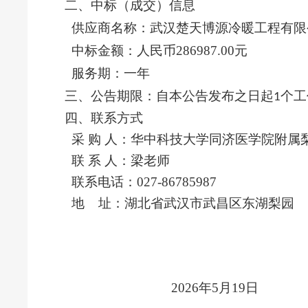
二、
中标（成交）信息
供应商名称：
武汉楚天博源冷暖工程有限
中标金额：
人民币
286987.00元
服务期：
一年
三
、公告期限
：
自本公告发布之日起
个工
1
四、联系方式
采
购
人：
华中科技大学同济医学院附属
联
系
人：梁
老师
联系电话：
027-86785987
地
址：湖北省武汉市武昌区东湖梨园
202
6
年
5
月
19
日