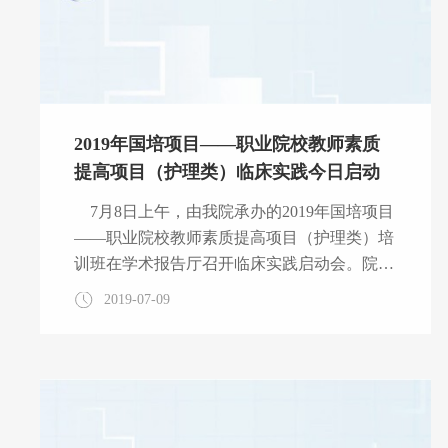
2019年国培项目——职业院校教师素质
提高项目（护理类）临床实践今日启动
7月8日上午，由我院承办的2019年国培项目
——职业院校教师素质提高项目（护理类）培
训班在学术报告厅召开临床实践启动会。院长
熊枝繁、院党委副书记李善玲、副院长徐向
2019-07-09
阳、院长助理刘浩、教学办公室主任江冬莲出
席会议，参加会议的还有培训学员、项目组工
作人员共计180余人，启动会由护理部主任钱
新毅主持。 （钱新毅主任主持启动会） 熊枝
繁院长发表重要讲话并向全体学员介绍我院整
体情况及护理学科发展情况。 （熊枝繁院长