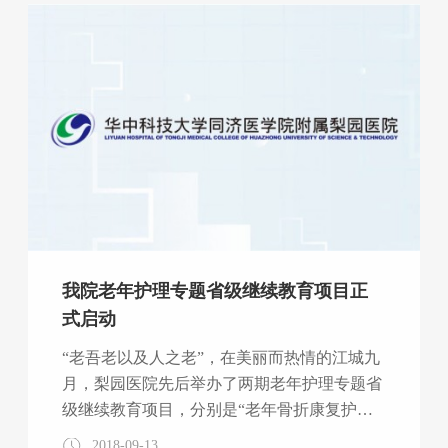
致以崇高的敬意！医院全体护理管理者及护理
工作者代表参加了表彰大会。 大会由护理部
钱新毅主任主持，她隆重介绍与会领导及同
仁，并感谢大家对护理工作的重视和认可。
（大会由钱新毅主任主持） 熊枝繁院长首先
代表姚济华书
我院老年护理专题省级继续教育项目正
式启动
“老吾老以及人之老”，在美丽而热情的江城九
月，梨园医院先后举办了两期老年护理专题省
级继续教育项目，分别是“老年骨折康复护理
实用技术培训班”、“老年人综合护理研讨
2018-09-13