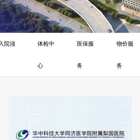
/入院须
体检中
医保服
物价服
心
务
务