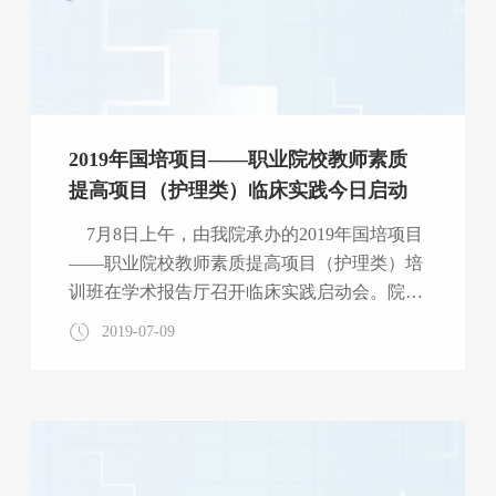
2019年国培项目——职业院校教师素质
提高项目（护理类）临床实践今日启动
7月8日上午，由我院承办的2019年国培项目
——职业院校教师素质提高项目（护理类）培
训班在学术报告厅召开临床实践启动会。院长
熊枝繁、院党委副书记李善玲、副院长徐向
2019-07-09
阳、院长助理刘浩、教学办公室主任江冬莲出
席会议，参加会议的还有培训学员、项目组工
作人员共计180余人，启动会由护理部主任钱
新毅主持。 （钱新毅主任主持启动会） 熊枝
繁院长发表重要讲话并向全体学员介绍我院整
体情况及护理学科发展情况。 （熊枝繁院长