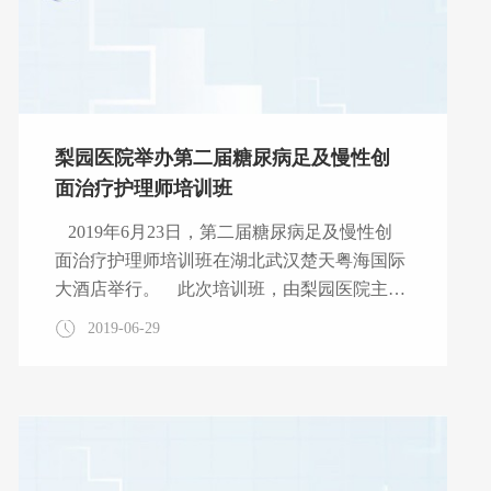
梨园医院举办第二届糖尿病足及慢性创
面治疗护理师培训班
2019年6月23日，第二届糖尿病足及慢性创
面治疗护理师培训班在湖北武汉楚天粤海国际
大酒店举行。 此次培训班，由梨园医院主
办，旨在为护理同仁提供专业高效的交流平
2019-06-29
台，规范糖尿病足的护理，提升广大糖尿病足
护理人员的专业知识，指导临床护理工作。
人民解放军第306医院许樟荣教授，复旦大学
华东医院护理部副主任白姣姣教授；中南大学
湘雅医院糖尿病护理团队负责人周秋红教授；
德国医学足护理师陈梦教授等应邀就糖尿病足