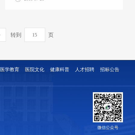
理部对新入职护士进行为期两周的规范化岗前
培训。 熊枝繁院长致辞 7月9日，培训班开
班，分管院领导熊枝繁院长亲临开幕式并予致
辞，他首先代表全院护理人员欢迎新同事的加
转到
页
入，同时也提出了希望：一是要认真做好护理
职业规划，端正人生态度，促进学科发展；二
是踏入工作岗位，要严格遵守医院的规章制
度，严格遵守护理操作规程；三是要努力学
习，学知识、学技能，保持终生学习的好习
医学教育
医院文化
健康科普
人才招聘
招标公告
惯。并勉励新护士“做
微信公众号