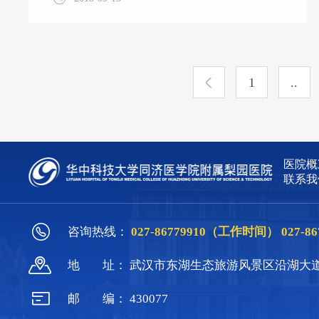
班”。多位来自省内的学者参加了此次培训学
习。 在专题培训上，授课专家就老龄化发展
趋势、护理人文关怀、老年护理创新发展、智
能化技术的应用、老年围手术期诊疗及康复护
1
..
理、老年综合评估及护理等老年护理领域的热
门话题进行了精彩纷呈的交流分享，对提升我
院老年护理的服务能力，丰富老年护理内涵起
到了积极促进作用。 随着社会经济发展，医
疗技术水平提高，人口平均寿命普遍延长，人
医院概
口老龄化问题逐步成为当今世界一个重要的社
联系我
会问题
咨询热线：
027-86779910（工作时间）
027-
地
址：
武汉市东湖生态旅游风景区沿湖大道
邮
编：
430077