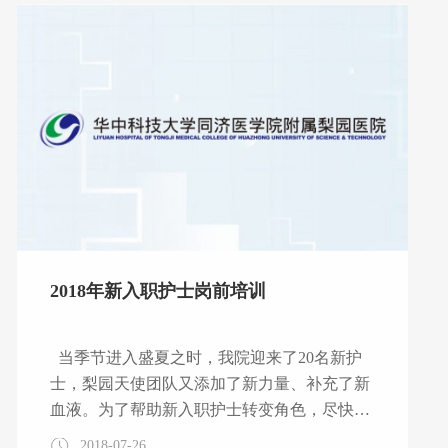
致以崇高的敬意！医院全体护理管理者及护理
工作者代表参加了表彰大会。 大会由护理部
钱新毅主任主持，她隆重介绍与会领导及同
仁，并感谢大家对护理工作的重视和认可。
（大会由钱新毅主任主持） 熊枝繁院长首先
代表姚济华书
2018年新入职护士岗前培训
当季节进入盛夏之时，我院迎来了20名新护
士，梨园天使团队又添加了新力量、补充了新
血液。为了帮助新入职护士转变角色，尽快适
应新岗位，融入医院工作，保障护理安全，护
2018-07-26