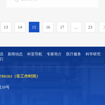
班”。多位来自省内的学者参加了此次培训学
习。 在专题培训上，授课专家就老龄化发展
趋势、护理人文关怀、老年护理创新发展、智
能化技术的应用、老年围手术期诊疗及康复护
13
14
15
16
17
...
23
理、老年综合评估及护理等老年护理领域的热
门话题进行了精彩纷呈的交流分享，对提升我
院老年护理的服务能力，丰富老年护理内涵起
到了积极促进作用。 随着社会经济发展，医
疗技术水平提高，人口平均寿命普遍延长，人
况
新闻动态
科室导航
专家简介
医疗服务
科学研究
口老龄化问题逐步成为当今世界一个重要的社
们
会问题
86780263（非工作时间）
39号