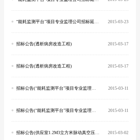
“能耗监测平台”项目专业监理公司招标延期公告
2015-03-23
招标公告(透析病房改造工程)
2015-03-17
招标公告(透析病房改造工程)
2015-03-17
招标公告(“能耗监测平台”项目专业监理公司)
2015-03-11
招标公告(“能耗监测平台”项目专业监理公司)
2015-03-11
招标公告(供应室1.2M3立方米脉动真空压力灭菌器)
2015-03-02