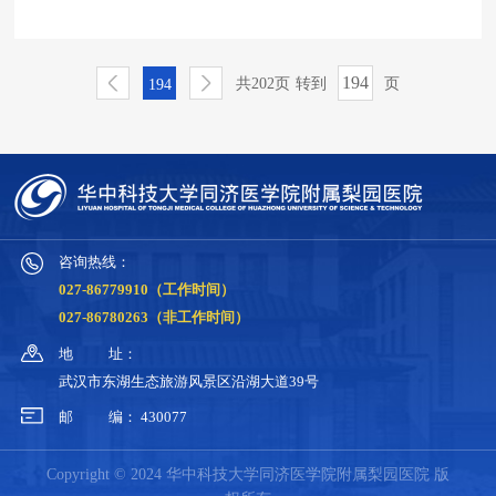
共202页
转到
页
194
咨询热线：
027-86779910（工作时间）
027-86780263（非工作时间）
地
址：
武汉市东湖生态旅游风景区沿湖大道39号
邮
编：
430077
Copyright © 2024 华中科技大学同济医学院附属梨园医院 版