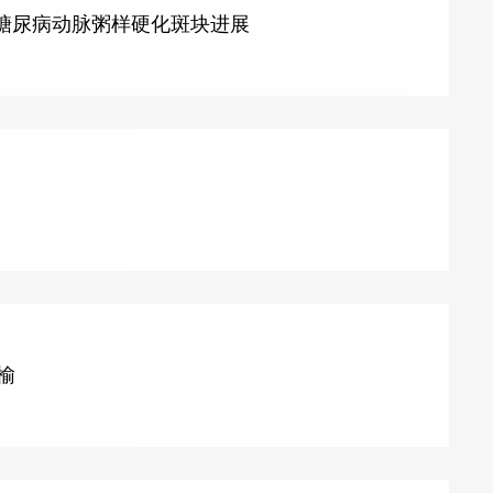
缓糖尿病动脉粥样硬化斑块进展
榆