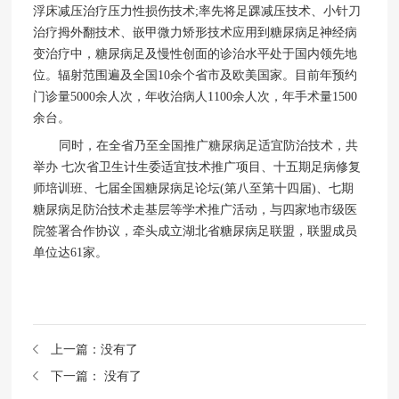
浮床减压治疗压力性损伤技术;率先将足踝减压技术、小针刀
治疗拇外翻技术、嵌甲微力矫形技术应用到糖尿病足神经病
变治疗中，糖尿病足及慢性创面的诊治水平处于国内领先地
位。辐射范围遍及全国10余个省市及欧美国家。目前年预约
门诊量5000余人次，年收治病人1100余人次，年手术量1500
余台。
同时，在全省乃至全国推广糖尿病足适宜防治技术，共
举办 七次省卫生计生委适宜技术推广项目、十五期足病修复
师培训班、七届全国糖尿病足论坛(第八至第十四届)、七期
糖尿病足防治技术走基层等学术推广活动，与四家地市级医
院签署合作协议，牵头成立湖北省糖尿病足联盟，联盟成员
单位达61家。
上一篇：
没有了
下一篇：
没有了