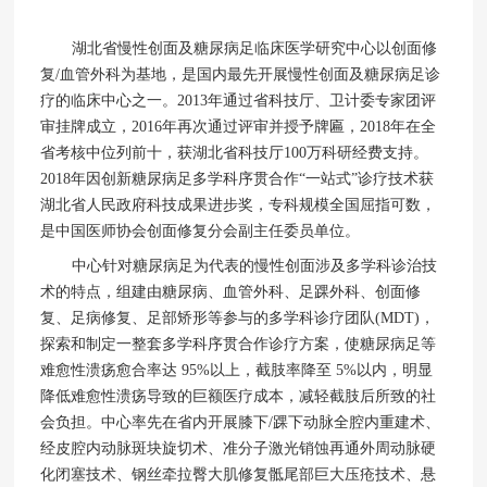
湖北省慢性创面及糖尿病足临床医学研究中心以创面修
复/血管外科为基地，是国内最先开展慢性创面及糖尿病足诊
疗的临床中心之一。2013年通过省科技厅、卫计委专家团评
审挂牌成立，2016年再次通过评审并授予牌匾，2018年在全
省考核中位列前十，获湖北省科技厅100万科研经费支持。
2018年因创新糖尿病足多学科序贯合作“一站式”诊疗技术获
湖北省人民政府科技成果进步奖，专科规模全国屈指可数，
是中国医师协会创面修复分会副主任委员单位。
中心针对糖尿病足为代表的慢性创面涉及多学科诊治技
术的特点，组建由糖尿病、血管外科、足踝外科、创面修
复、足病修复、足部矫形等参与的多学科诊疗团队(MDT)，
探索和制定一整套多学科序贯合作诊疗方案，使糖尿病足等
难愈性溃疡愈合率达 95%以上，截肢率降至 5%以内，明显
降低难愈性溃疡导致的巨额医疗成本，减轻截肢后所致的社
会负担。中心率先在省内开展膝下/踝下动脉全腔内重建术、
经皮腔内动脉斑块旋切术、准分子激光销蚀再通外周动脉硬
化闭塞技术、钢丝牵拉臀大肌修复骶尾部巨大压疮技术、悬