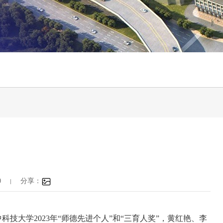
0
分享：
中科技大学
2023
年“师德先进个人”和“三育人奖”，
黄红艳、李