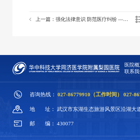
上一篇：
强化法律意识 防范医疗纠纷 —— 我院开展《医疗纠纷防范与处理能力》讲座
医院概
联系我
咨询热线：
027-86779910（工作时间）
027-
地
址：
武汉市东湖生态旅游风景区沿湖大道
邮
编：
430077