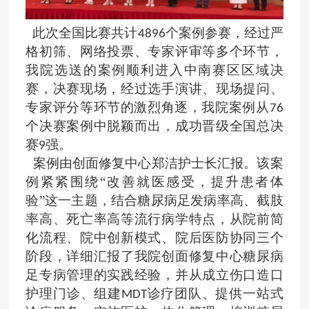
此次全国比赛共计
个案例参赛，经过严
4896
格初筛、网络投票、专家评审等多个环节，
我院选送的案例顺利进入中南赛区区域决
赛，决赛现场，经过选手演讲、现场提问、
专家评分等环节的激烈角逐，我院案例从
76
个决赛案例中脱颖而出，成功晋级全国总决
赛
强。
9
案例由创面修复中心郑洁护士长汇报。该案
例紧紧围绕
“改善就医感受，提升患者体
验”这一主题，结合糖尿病足发病率高、截肢
率高、死亡率高等流行病学特点，从院前简
化流程、院中创新模式、院后医防协同三个
阶段，详细汇报了我院创面修复中心糖尿病
足专病管理的实践经验，并从成立伤口造口
护理门诊、组建
诊疗团队、提供一站式
MDT