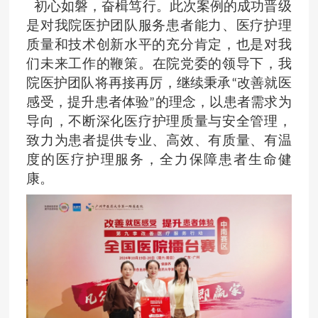
初
心如磐，奋楫笃行
。
此次案例的成功晋级
是对我院医护团队服务患者能力、医疗护理
质量和技术创新水平的充分肯定，也是
对
我
们
未来工作的鞭策。在院党委的领导下，我
院
医
护团队将再接再厉，继续秉承
改善就医
“
感受，提升患者体验
的理念，
以患者需求为
”
导向
，不断深化
医疗
护理质量与安全管理，
致力为患者提供专业、高效、有质量、有温
度的
医疗护理
服务，全力保障患者生命健
康。