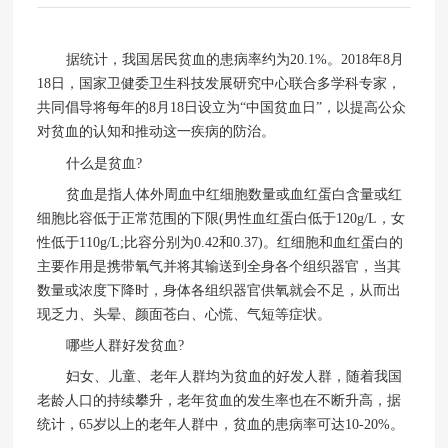
据统计，我国居民贫血的患病率约为20.1%。2018年8月
18日，国家卫健委卫生科技发展研究中心联合多学科专家，
共同倡导将每年的8月18日设立为“中国贫血日”，以提高公众
对贫血的认知和推动这一疾病的防治。
什么是贫血?
贫血是指人体外周血中红细胞数量或血红蛋白含量或红
细胞比容低于正常范围的下限(男性血红蛋白低于120g/L，女
性低于110g/L;比容分别为0.42和0.37)。红细胞和血红蛋白的
主要作用是携带氧气并将其输送到全身各个组织器官，当其
数量或浓度下降时，身体各组织器官供氧就会不足，从而出
现乏力、头晕、颜面苍白、心慌、气短等症状。
哪些人群好发贫血?
妇女、儿童、老年人群均为贫血的好发人群，随着我国
老龄人口的持续攀升，老年贫血的发生率也在不断升高，据
统计，65岁以上的老年人群中，贫血的患病率可达10-20%。