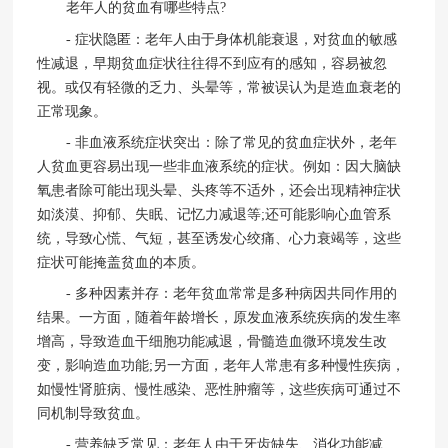
老年人的贫血有哪些特点?
- 症状隐匿：老年人由于身体机能衰退，对贫血的敏感
性减退，早期贫血症状往往得不到应有的感知，容易被忽
视。或仅有轻微的乏力、头晕等，常被误认为是造血衰老的
正常现象。
- 非血液系统症状突出：除了常见的贫血症状外，老年
人贫血更容易出现一些非血液系统的症状。例如：因大脑缺
氧患者除可能出现头晕、头疼等不适外，还会出现精神症状
如淡漠、抑郁、失眠、记忆力减退等;还可能影响心血管系
统，导致心慌、气短，甚至诱发心绞痛、心力衰竭等，这些
症状可能掩盖贫血的本质。
- 多种因素并存：老年贫血常常是多种病因共同作用的
结果。一方面，随着年龄增长，原发血液系统疾病的发生率
增高，导致造血干细胞功能减退，骨髓造血微环境发生改
变，影响造血功能;另一方面，老年人常患有多种慢性疾病，
如慢性肾脏病、慢性感染、恶性肿瘤等，这些疾病可通过不
同机制导致贫血。
- 营养缺乏常见：老年人由于牙齿缺失、消化功能减