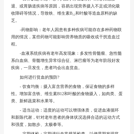
退、或胃肠道疾病等原因，容易出现营养摄入不足或消化吸
收障碍等情况，导致铁、维生素B₁₂和叶酸等造血原料的缺
乏。
-药物影响：老年人因患有多种疾病可能存在多种药物联
用的情况，某些药物可能影响营养物质的吸收或干扰造血过
程。
-血液系统疾病有老年高发现象：多发性骨髓瘤、急性髓
系白血病、骨髓增生异常综合征、淋巴瘤等为老年阶段好发
疾病，一旦发生，患者均会出血贫血。
如何进行贫血的预防?
- 饮食均衡：摄入富含营养的食物，保证食物的多样
性。增加富含铁、维生素B12和叶酸的食物摄入，如肉类、蛋
类、新鲜蔬菜和水果等。
- 适当运动：适度的运动可以增强体质，促进血液循环
和新陈代谢，针对老年患者的身体状况选择合适的运动方式
和强度，如散步、太极拳等。
- 定期体检：定期进行血常规等检查，以便早期发现贫