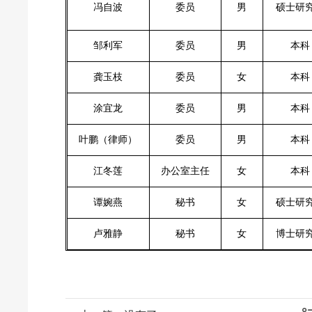
冯自波
委员
男
硕士研
邹利军
委员
男
本科
龚玉枝
委员
女
本科
涂宜龙
委员
男
本科
叶鹏（律师）
委员
男
本科
江冬莲
办公室主任
女
本科
谭婉燕
秘书
女
硕士研
卢雅静
秘书
女
博士研