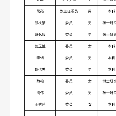
熊亮
副主任委员
男
本科
熊枝繁
委员
男
硕士研
姚弘毅
委员
男
硕士研
曾玉兰
委员
女
本科
李钢
委员
男
本科
魏优秀
委员
男
本科
魏柏
委员
女
博士研
周伟
委员
男
硕士研
王秀萍
委员
女
本科