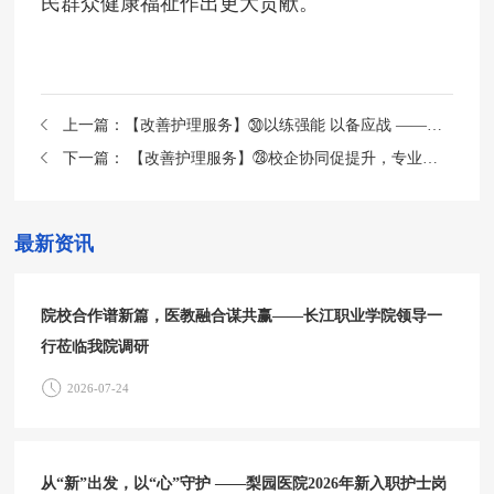
民群众健康福祉作出更大贡献。
上一篇：
【改善护理服务】㉚以练强能 以备应战 ——护理部开展紧急状态下护理人力资源调配应急预案演练
下一篇：
【改善护理服务】㉘校企协同促提升，专业赋能助备赛——梨园护理专家团队助力武汉商贸职业学院技能大赛赛前演练
最新资讯
院校合作谱新篇，医教融合谋共赢——长江职业学院领导一
行莅临我院调研
2026-07-24
从“新”出发，以“心”守护 ——梨园医院2026年新入职护士岗