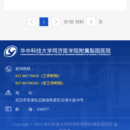
共3页
转到
页
1
咨询热线：
027-86779910（工作时间）
027-86780263（非工作时间）
地
址：
武汉市东湖生态旅游风景区沿湖大道39号
邮
编：
430077
Copyright © 2024 华中科技大学同济医学院附属梨园医院 版