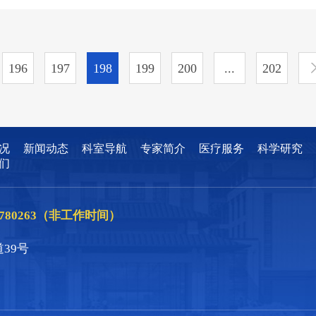
196
197
198
199
200
...
202
况
新闻动态
科室导航
专家简介
医疗服务
科学研究
们
86780263（非工作时间）
39号