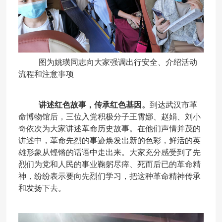
图
为姚璜同志向大家强调出行安全、介绍活动
流程和注意事项
讲述红色故事，传承红色基因。
到达武汉市革
命博物馆后，三位入党积极分子王霄娜、赵娟、刘小
奇依次为大家讲述革命历史故事。在他们声情并茂的
讲述中，革命先烈的事迹焕发出新的色彩，鲜活的英
雄形象从铿锵的话语中走出来。大家充分感受到了
先
烈
们
为党和人民
的
事业鞠躬尽瘁、死而后已的
革命
精
神
，纷纷表示要向先烈们学习，把这种革命精神传承
和发扬下去。