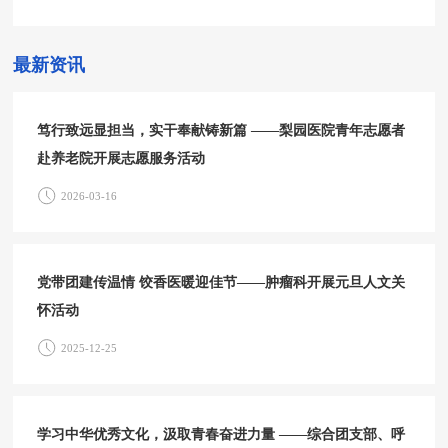
最新资讯
笃行致远显担当，实干奉献铸新篇 ——梨园医院青年志愿者
赴养老院开展志愿服务活动
2026-03-16
党带团建传温情 饺香医暖迎佳节——肿瘤科开展元旦人文关
怀活动
2025-12-25
学习中华优秀文化，汲取青春奋进力量 ——综合团支部、呼