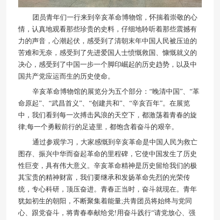
团员青年们一行来到辛亥革命博物馆，怀揣着崇敬的心
情，认真地观看那些珍贵的史料，仔细地聆听着那些震撼有
力的声音，心潮起伏，感受到了清朝末年中国人民被压迫的
苦难和无奈，感受到了先进爱国人士愤慨救国、慷慨就义的
决心，感受到了中国一步一个脚印崛起的历史趋势，以及中
国共产党应运而生的历史使命。
辛亥革命博物馆的展览分为五个部分：“晚清中国”、“革
命原起”、“武昌首义”、“创建共和”、“辛亥百年”。在展览
中，我们看到每一次搏击风浪的天空下，都激荡着青春的旋
律;每一个勇毅前行的足迹里，都饱含着奋斗的艰辛。
通过参观学习，大家感慨到辛亥革命是中国人民为救亡
图存、振兴中华而奋起革命的里程碑，它使中国发生了历史
性巨变，具有伟大意义。辛亥革命精神是历史留给我们的极
其宝贵的精神财富，我们要继承和发扬革命先烈的光荣传
统，专心科研，顶压奋进。青春正当时，奋斗就现在。青年
犹如初生的朝阳，不断聚集着能量;共青团员将始终与党同
心、跟党奋斗，将青春奉献给党!用奋斗践行“请党放心、强