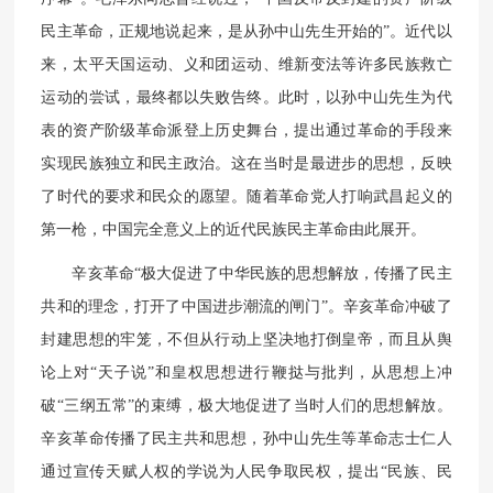
民主革命，正规地说起来，是从孙中山先生开始的”。近代以
来，太平天国运动、义和团运动、维新变法等许多民族救亡
运动的尝试，最终都以失败告终。此时，以孙中山先生为代
表的资产阶级革命派登上历史舞台，提出通过革命的手段来
实现民族独立和民主政治。这在当时是最进步的思想，反映
了时代的要求和民众的愿望。随着革命党人打响武昌起义的
第一枪，中国完全意义上的近代民族民主革命由此展开。
辛亥革命“极大促进了中华民族的思想解放，传播了民主
共和的理念，打开了中国进步潮流的闸门”。辛亥革命冲破了
封建思想的牢笼，不但从行动上坚决地打倒皇帝，而且从舆
论上对“天子说”和皇权思想进行鞭挞与批判，从思想上冲
破“三纲五常”的束缚，极大地促进了当时人们的思想解放。
辛亥革命传播了民主共和思想，孙中山先生等革命志士仁人
通过宣传天赋人权的学说为人民争取民权，提出“民族、民