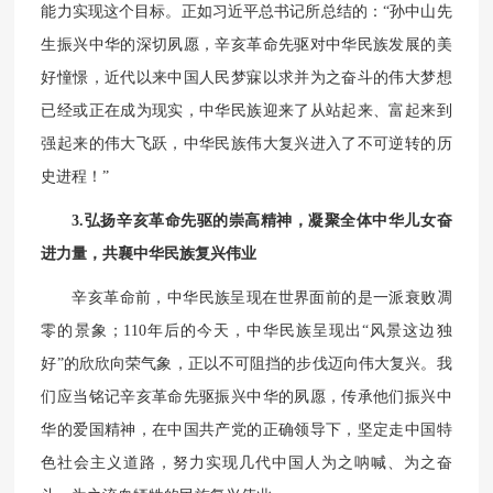
能力实现这个目标。正如习近平总书记所总结的：“孙中山先
生振兴中华的深切夙愿，辛亥革命先驱对中华民族发展的美
好憧憬，近代以来中国人民梦寐以求并为之奋斗的伟大梦想
已经或正在成为现实，中华民族迎来了从站起来、富起来到
强起来的伟大飞跃，中华民族伟大复兴进入了不可逆转的历
史进程！”
3.弘扬辛亥革命先驱的崇高精神，凝聚全体中华儿女奋
进力量，共襄中华民族复兴伟业
辛亥革命前，中华民族呈现在世界面前的是一派衰败凋
零的景象；110年后的今天，中华民族呈现出“风景这边独
好”的欣欣向荣气象，正以不可阻挡的步伐迈向伟大复兴。我
们应当铭记辛亥革命先驱振兴中华的夙愿，传承他们振兴中
华的爱国精神，在中国共产党的正确领导下，坚定走中国特
色社会主义道路，努力实现几代中国人为之呐喊、为之奋