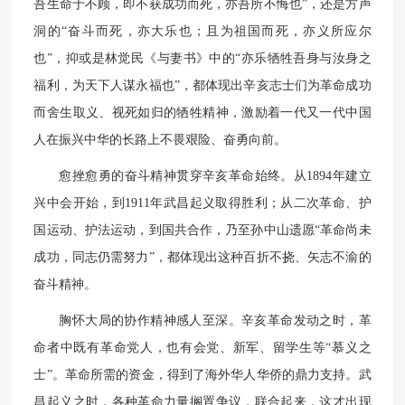
吾生命于不顾，即不获成功而死，亦吾所不悔也”，还是方声
洞的“奋斗而死，亦大乐也；且为祖国而死，亦义所应尔
也”，抑或是林觉民《与妻书》中的“亦乐牺牲吾身与汝身之
福利，为天下人谋永福也”，都体现出辛亥志士们为革命成功
而舍生取义、视死如归的牺牲精神，激励着一代又一代中国
人在振兴中华的长路上不畏艰险、奋勇向前。
愈挫愈勇的奋斗精神贯穿辛亥革命始终。从1894年建立
兴中会开始，到1911年武昌起义取得胜利；从二次革命、护
国运动、护法运动，到国共合作，乃至孙中山遗愿“革命尚未
成功，同志仍需努力”，都体现出这种百折不挠、矢志不渝的
奋斗精神。
胸怀大局的协作精神感人至深。辛亥革命发动之时，革
命者中既有革命党人，也有会党、新军、留学生等“慕义之
士”。革命所需的资金，得到了海外华人华侨的鼎力支持。武
昌起义之时，各种革命力量搁置争议，联合起来，这才出现