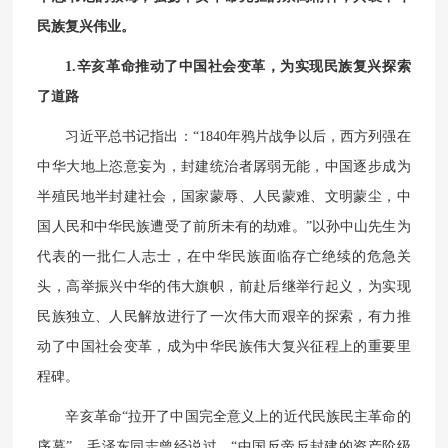
民族复兴伟业。
1.辛亥革命推动了中国社会变革，为实现民族复兴探索
了道路
习近平总书记指出：“1840年鸦片战争以后，西方列强在
中华大地上恣意妄为，封建统治者孱弱无能，中国逐步成为
半殖民地半封建社会，国家蒙辱、人民蒙难、文明蒙尘，中
国人民和中华民族遭受了前所未有的劫难。”以孙中山先生为
代表的一批仁人志士，在中华民族面临存亡绝续的危急关
头，高举振兴中华的伟大旗帜，前赴后继举行起义，为实现
民族独立、人民解放进行了一次伟大而艰辛的探索，有力推
动了中国社会变革，成为中华民族伟大复兴征程上的重要里
程碑。
辛亥革命“拉开了中国完全意义上的近代民族民主革命的
序幕”。毛泽东同志曾经说过，“中国反帝反封建的资产阶级