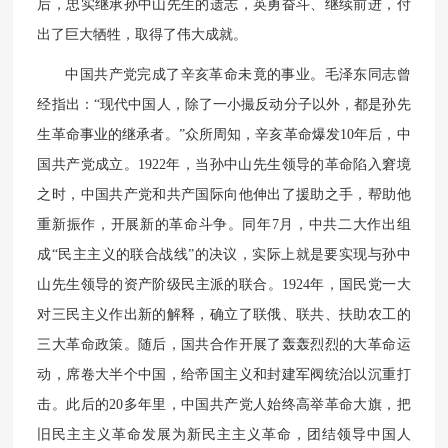
后，忠实继承孙中山先生的遗志，英勇奋斗、继续前进，付
出了巨大牺牲，取得了伟大成就。
中国共产党完成了辛亥革命未竟的事业。毛泽东同志曾
经指出：“现代中国人，除了一小撮反动分子以外，都是孙先
生革命事业的继承者。”众所周知，辛亥革命爆发10年后，中
国共产党成立。1922年，当孙中山先生领导的革命陷入窘境
之时，中国共产党和共产国际向他伸出了援助之手，帮助他
重新振作，开展新的革命斗争。同年7月，中共二大作出组
成“民主主义的联合战线”的决议，实际上就是要实现与孙中
山先生领导的资产阶级民主派的联合。1924年，国民党一大
对三民主义作出新的解释，确立了联俄、联共、扶助农工的
三大革命政策。随后，国共合作开展了轰轰烈烈的大革命运
动，席卷大半个中国，给帝国主义和封建军阀统治以沉重打
击。此后的20多年里，中国共产党人始终高举革命大旗，把
旧民主主义革命发展为新民主主义革命，团结领导中国人