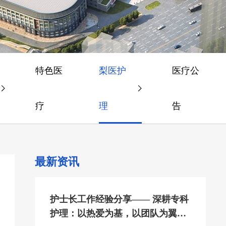
特色医
梨医护
医疗公
疗
理
告
最新资讯
护士长工作经验分享—— 深耕专科
护理：以热爱为基，以团队为翼共