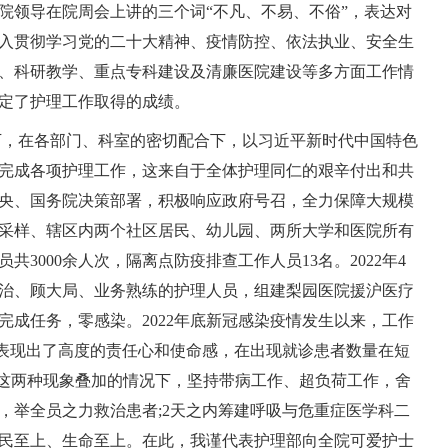
用院领导在院周会上讲的三个词“不凡、不易、不俗”，表达对
入贯彻学习党的二十大精神、疫情防控、依法执业、安全生
、科研教学、重点专科建设及清廉医院建设等多方面工作情
定了护理工作取得的成绩。
下，在各部门、科室的密切配合下，以习近平新时代中国特色
完成各项护理工作，这来自于全体护理同仁的艰辛付出和共
央、国务院决策部署，积极响应政府号召，全力保障大规模
采样、辖区内两个社区居民、幼儿园、两所大学和医院所有
3000余人次，隔离点防疫排查工作人员13名。2022年4
政治、顾大局、业务熟练的护理人员，组建梨园医院援沪医疗
成任务，零感染。2022年底新冠感染疫情发生以来，工作
员表现出了高度的责任心和使命感，在出现就诊患者数量在短
，这两种现象叠加的情况下，坚持带病工作、超负荷工作，舍
，举全员之力救治患者;2天之内筹建呼吸与危重症医学科二
民至上、生命至上。在此，我谨代表护理部向全院可爱护士