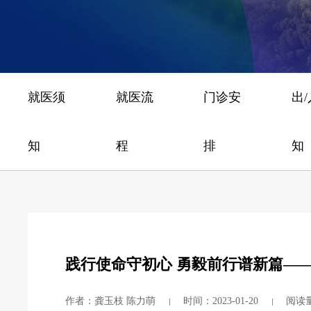
就医须
就医流
门诊安
出
知
程
排
知
践行使命守初心 勇毅前行谱新篇——
作者：龚玉枝 陈力萌
时间：2023-01-20
阅读量