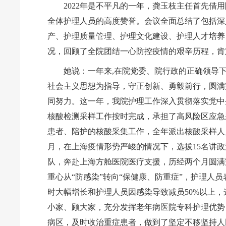
2022年是不平凡的一年，龚玉枝主任首先借
全体护理人员的高度赞誉。会议全面总结了包括深
产、护理质量管理、护理文化建设、护理人才培养
况，回顾了全院团结一心防控疫情的艰辛历程，肯
她说：一年来,在院党委、院行政的正确领导
社会主义思想为指导，守正创新、勇毅前行，圆满
同努力。这一年，我院护理工作深入贯彻落实党中
核酸检测采样工作按时完成，承担了高风险区应急
患者、陪护的核酸采集工作，全年派出核酸采样人员共
月，在上海疫情形势严峻的情况下，选拔15名讲
队，奔赴上海方舱医院医疗支援，历经两个月圆满完
重心从“防感染”转向“保健康、防重症”，护理人
时大幅增长和护理人员因感染导致减员50%以上
小家、顾大家，充分发挥老年病医院专科护理优势
病区，及时收治重症患者，做到了坚定不移坚持人