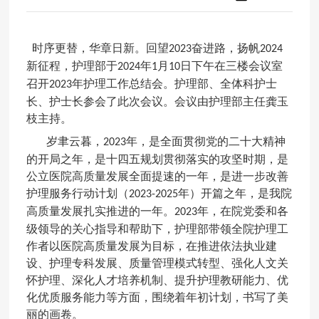
时序更替，华章日新。回望
奋进路，扬帆
2023
2024
新征程，护理部于
年
月
日下午在三楼会议室
2024
1
10
召开
年护理工作总结会。护理部、全体科护士
2023
长、护士长参会了此次会议。会议由护理部主任龚玉
枝主持。
岁聿云暮，
年，是全面贯彻党的二十大精神
2023
的开局之年，是十四五规划贯彻落实的攻坚时期，是
公立医院高质量发展全面提速的一年，是进一步改善
护理服务行动计划（
年）开篇之年，是我院
2023-2025
高质量发展扎实推进的一年。
年，在院党委和各
2023
级领导的关心指导和帮助下，护理部带领全院护理工
作者以医院高质量发展为目标，在推进依法执业建
设、护理专科发展、质量管理模式转型、强化人文关
怀护理、深化人才培养机制、提升护理教研能力、优
化优质服务能力等方面，围绕着年初计划，书写了美
丽的画卷。