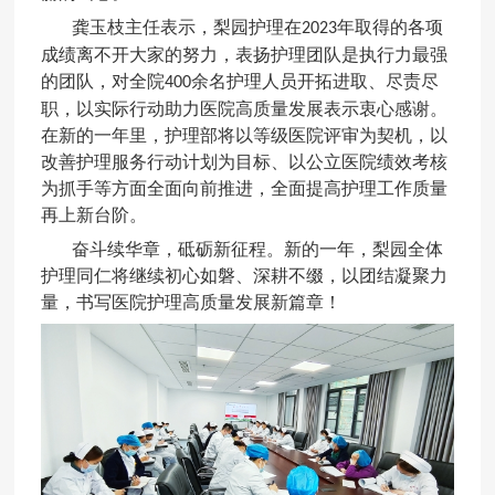
龚玉枝主任表示，梨园护理在
年取得的各项
2023
成绩离不开大家的努力，表扬护理团队是执行力最强
的团队，对全院
余名护理人员开拓进取、尽责尽
400
职，以实际行动助力医院高质量发展表示衷心感谢。
在新的一年里，护理部将
以等级医院评审为契机，
以
改善
护理服务行动计划为目标、以公立医院绩效考核
为抓手
等方面全面向前推进
，全面提高护理工作质量
再上新台阶。
奋斗续华章
，
砥砺新征程。新的一年，
梨园
全体
护理同仁将继续初心如磐、深耕不缀，
以团结凝聚力
量，书写医院护理高质量发展新篇章！