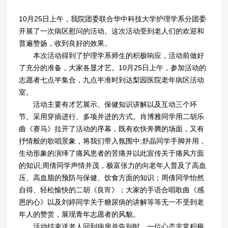
10月25日上午，我院团委联合华中科技大学护理学系分团委
开展了一次病区慰问的活动。这次活动受到老人们的欢迎和
普遍赞扬，收到良好的效果。
本次活动得到了护理学系师生的积极响应，活动前做好
了充分的准备，大家各显才艺。10月25日上午，参加活动的
志愿者七点半集合，九点半准时到达梨园医院老年病区活动
室。
活动主要有才艺展示、保健知识讲解以及互动三个环
节。采用穿插进行、多项并进的方式。肖博雅同学用二胡乐
曲《赛马》拉开了活动的序幕，既有欢快奔腾的场面，又有
抒情般的歌唱景象，将我们带入氛围中;舒晶同学手脚并用，
生动形象的演绎了痛风患者的苦痛并以此宣传关于痛风方面
的知识;周倩同学声情并茂，极富张力的向老年人普及了高血
压、高血脂的预防与保健、饮食方面的知识；周倩同学怡然
自得、轻松愉快的二胡《良宵》；大家的手语合唱歌曲《感
恩的心》以及刘婷同学关于糖尿病的讲解等等无一不受到老
年人的赞赏，展现青年志愿者的风貌。
活动结束送老人回到病房并告别时，一位心态非常积极