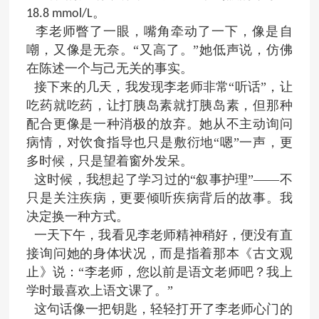
。
18.8 mmol/L
李老师瞥了一眼，嘴角牵动了一下，像是自
嘲，又像是无奈。
“又高了。”她低声说，仿佛
在陈述一个与己无关的事实。
接下来的几天，我发现李老师非常
“听话”，让
吃药就吃药，让打胰岛素就打胰岛素，但那种
配合更像是一种消极的放弃。她从不主动询问
病情，对饮食指导也只是敷衍地“嗯”一声，更
多时候，只是望着窗外发呆。
这时候，我想起了学习过的“叙事护理”——不
只是关注疾病，更要倾听疾病背后的故事。我
决定换一种方式。
一天下午，我看见李老师精神稍好，便没有直
接询问她的身体状况，而是指着那本《古文观
止》说：“李老师，您以前是语文老师吧？我上
学时最喜欢上语文课了。
”
这句话像一把钥匙，轻轻打开了李老师心门的