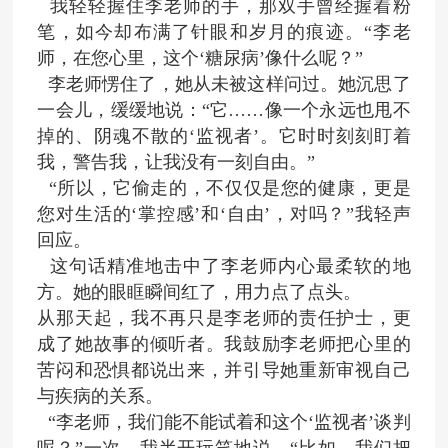
我轻轻握住李老师的手，那双手曾经握着粉
笔，如今却布满了针眼和岁月的痕迹。
“李老
师，在您心里，这个‘糖尿病’像什么呢？”
李老师愣住了，她从未被这样问过。她沉思了
一会儿，缓缓地说：
“它……像一个永远也甩不
掉的、阴魂不散的‘监视者’。它时时刻刻盯着
我，警告我，让我没有一刻自由。”
“所以，它偷走的，不仅仅是您的健康，更是
您对生活的‘掌控感’和‘自由’，对吗？”我轻声
回应。
这句话精准地击中了李老师内心最柔软的地
方。她的眼眶瞬间红了，用力点了点头。
从那天起，我不再只是李老师的责任护士，更
成了她故事的倾听者。我鼓励李老师把心里的
苦闷和恐惧都说出来，并引导她重新审视自己
与疾病的关系。
“李老师，我们能不能试着和这个‘监视者’谈判