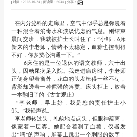
时间：2025-10-24
阅读量：6034
分享：
在内分泌科的走廊里，空气中似乎总是弥漫着
一种混合着消毒水和淡淡忧虑的气息。刚结束
晨间交班，我就被护士长叫住了：“小邹，
床
6
新来的李老师，情绪不太稳定，血糖也控制得
不好，你多费心沟通一下。
”
床住的是一位退休的语文教师，六十出
6
头，因糖尿病足入院。我走进病房时，李老师
正侧身望着窗外，花白的头发梳得一丝不苟，
背影却透着一种倔强的落寞。床头柜上，放着
一本翻旧了的《古文观止》。
“李老师，早上好，我是您的责任护士小
邹。”我轻声说。
李老师转过头，礼貌地点点头，但眼神疏离，
像蒙着一层雾。她配合着测了血糖，仪器发
出
“嘀”的声响，屏幕上跳出一个刺眼的数字：