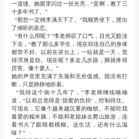
一道缝。她眼里闪过一丝光亮，
“是啊，教了三
十多年书了。”
“那您一定桃李满天下了。”我顺势坐下，摆出
了倾听的姿态。
“有什么用呢？”李老师叹了口气，目光又黯淡
下去，“教了那么多学生，现在却连自己的身体
都管不好。以前在讲台上，一站就是一天，觉
得浑身是劲。现在呢？多走几步路，脚就疼得
厉害。像个废人。”
她的声音里充满了失落和无价值感。我没有打
断，只是静静地听着。
“我得这个病十几年了，”李老师继续喃喃
道，“以前总觉得是‘甜蜜的负担’，控制得住。
可现在，它像个越来越沉重的枷锁。不能吃我
最爱的糯米藕，不能和老姐妹去爬山旅游，连
看书久了眼睛都模糊。这生活，还有什么滋
味？”