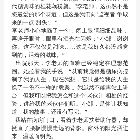
代糖调味的桂花藕粉羹。“李老师，这虽然不是
您最爱的那个味道，但这是我们向
‘监视者’争取
来的一点‘甜头’。”
李老师小心地舀了一勺，闭上眼睛细细品味，
再睁开眼时，眼里有泪光在闪烁：“小邹，谢谢
你。这不仅仅是甜味
……这是我好久都没感觉
到的，活着的滋味。”
出院那天，李老师的血糖已经稳定在理想范
围。她拉着我的手说：“以前我觉得是糖尿病控
制了我的人生，现在我想，它只是给我的人生
换了一份不一样的‘教案’。我虽然不能再站上讲
台，但我可以把我怎么和这个‘老伙计’相处的经
验，讲给我的老伙伴们听。小邹，是你让我知
道，我的故事，还没有写完。
”
我站在病房门口，看着李老师扶着助行器，却
挺直了腰板慢慢走远的背影。窗外的阳光洒进
来，温暖而明亮。