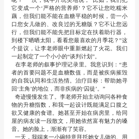
呢？”一次，我半开玩笑地说，“比如，我们把
它变成一个‘严格的营养师’？它不让您吃糯米
藕，但我们能不能在血糖平稳的时候，尝一小
口您女儿做的、改良过的无糖版？它不让您远
行，但我们能不能先把目标定在扶着助行器，
到楼下晒晒太阳，看看您最喜欢的月季花？”这
个提议，让李老师眼中重新燃起了火花。我们
一起制定了一个小小的“谈判计划”。
在李老师的叙事护理记录里。我意识到：
“患
者的首要问题不是血糖数值，而是被疾病摧毁
的自我认同和生活热情。治疗目标：帮助她寻
回‘主角’的地位，而非疾病的‘囚徒’。”
奇迹慢慢发生了。李老师开始主动询问各种食
物的升糖指数，和我一起设计既能满足口腹之
欲又健康的食谱。她甚至开始在病房里，给同
屋的病友读一段散文，用她依然富有魅力的嗓
音。她的脸上，渐渐有了笑容。
一天，我端来一小碗特意拜托她女儿做的、用