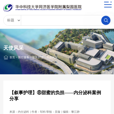
天使风采
首页
>
医疗服务
>
梨医护理
>
天使风采
【叙事护理】⑧甜蜜的负担——内分泌科案例
分享
来源：内分泌科
作者：邹科/审核：吴璇
编辑：黎江静