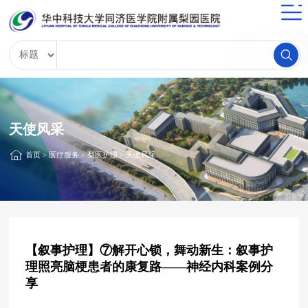
天使风采
首页
>
医疗服务
>
梨医护理
>
天使风采
【叙事护理】⑦解开心锁，舞动新生：叙事护
理照亮脑梗患者的康复路——神经内科案例分
享