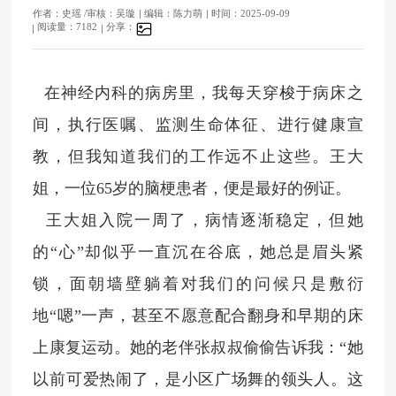
作者：史瑶 /审核：吴璇
编辑：陈力萌
时间：2025-09-09
阅读量：7182
分享：
在神经内科的病房里，我每天穿梭于病床之
间，执行医嘱、监测生命体征、进行健康宣
教，但我知道我们的工作远不止这些。王大
姐，一位65岁的脑梗患者，便是最好的例证。
王大姐入院一周了，病情逐渐稳定，但她
的“心”却似乎一直沉在谷底，她总是眉头紧
锁，面朝墙壁躺着对我们的问候只是敷衍
地“嗯”一声，甚至不愿意配合翻身和早期的床
上康复运动。她的老伴张叔叔偷偷告诉我：“她
以前可爱热闹了，是小区广场舞的领头人。这