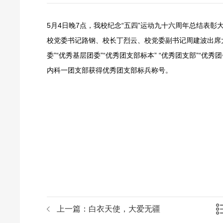
5月4日晚7点，我校纪念“五四”运动九十六周年总结表彰
校党委书记路钢、校长丁烈云、校党委副书记周建波出席
委”“优秀基层团委”“优秀团支部标本” “优秀团支部”“优
内科一团支部获得优秀团支部标兵称号。
上一篇：
白衣天使，大爱无疆