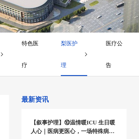
特色医
梨医护
医疗公
疗
理
告
最新资讯
【叙事护理】⑩温情暖ICU 生日暖
人心｜医病更医心，一场特殊病房