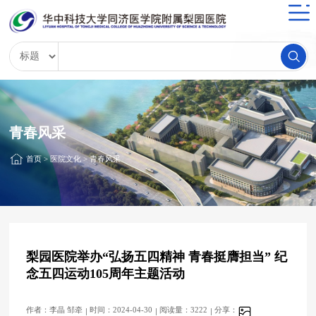
青春风采
首页
>
医院文化
>
青春风采
梨园医院举办“弘扬五四精神 青春挺膺担当” 纪
念五四运动105周年主题活动
作者：李晶 邹牵
时间：2024-04-30
阅读量：3222
分享：