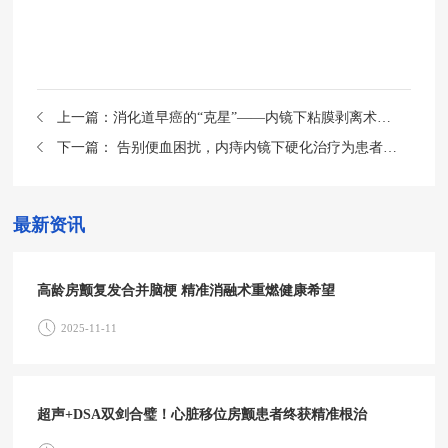
上一篇：
消化道早癌的“克星”——内镜下粘膜剥离术（ESD）
下一篇：
告别便血困扰，内痔内镜下硬化治疗为患者带来新希望
最新资讯
高龄房颤复发合并脑梗 精准消融术重燃健康希望
2025-11-11
超声+DSA双剑合璧！心脏移位房颤患者终获精准根治