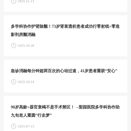
2025-11-11
多学科协作护肾除颤！73岁肾衰透析患者成功行零射线+零造
影剂房颤消融
2025-10-28
急诊消融每分钟超两百次的心动过速，41岁患者重获“安心”
2025-10-14
90岁高龄+器官衰竭不是手术禁区！ --梨园医院多学科协作助
九旬老人重圆“行走梦”
2025-07-15