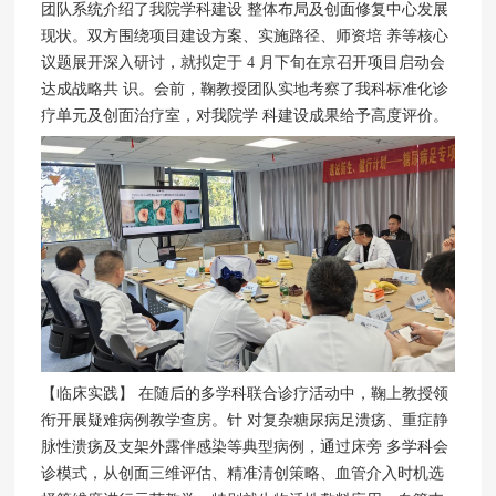
团队系统介绍了我院学科建设 整体布局及创面修复中心发展
现状。双方围绕项目建设方案、实施路径、师资培 养等核心
议题展开深入研讨，就拟定于 4 月下旬在京召开项目启动会
达成战略共 识。会前，鞠教授团队实地考察了我科标准化诊
疗单元及创面治疗室，对我院学 科建设成果给予高度评价。
【临床实践】 在随后的多学科联合诊疗活动中，鞠上教授领
衔开展疑难病例教学查房。针 对复杂糖尿病足溃疡、重症静
脉性溃疡及支架外露伴感染等典型病例，通过床旁 多学科会
诊模式，从创面三维评估、精准清创策略、血管介入时机选