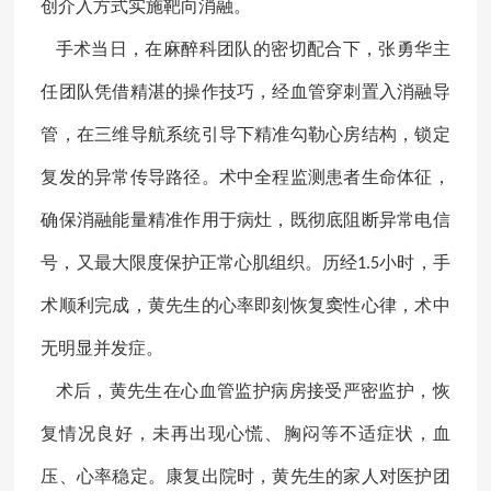
创介入方式实施靶向消融。
手术当日，在麻醉科团队的密切配合下，
张勇华主
任
团队凭借精湛的操作技巧，经血管穿刺置入消融导
管，在三维导航系统引导下精准勾勒心房结构，锁定
复发的异常传导路径。术中全程监测患者生命体征，
确保消融能量精准作用于病灶，既彻底阻断异常电信
号，又最大限度保护正常心肌组织。历经
小时，手
1.5
术顺利完成，黄先生的心率即刻恢复窦性心律，术中
无明显并发症。
术后，黄先生在心血管监护病房接受严密监护，恢
复情况良好，未再出现心慌、胸闷等不适症状，血
压、心率稳定。康复出院时，黄先生的家人对医护团