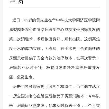
分享：
近日，
岁的黄先生在华中科技大学同济医学院附
85
属梨园医院心血管临床医学中心成功接受房颤复发
的
第
二次消融术，术后恢复良好，顺利出院。这例高难
度手术的成功实施，为高龄、有手术史且合并脑梗的
房颤患者提供了安全有效的治疗范本，也再次警示：
房颤若不及时干预，极易引发血栓栓塞等严重并发
症，危及生命。
黄先生的房颤病史可追溯至
年，当年他在
武汉
2010
一所全国知名心血管医
院接受了
房颤
消融术，今年以
来，房颤症状然复发，他未及时就医干预，上个月突