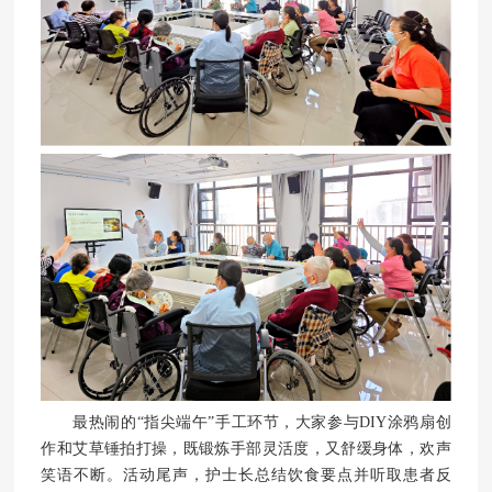
最热闹的“指尖端午”手工环节，大家参与DIY涂鸦扇创
作和艾草锤拍打操，既锻炼手部灵活度，又舒缓身体，欢声
笑语不断。活动尾声，护士长总结饮食要点并听取患者反