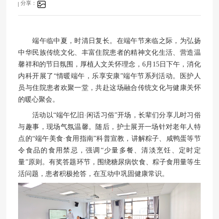
分享：
端午临中夏，时清日复长。在端午节来临之际，为弘扬
中华民族传统文化、丰富住院患者的精神文化生活、营造温
馨祥和的节日氛围，厚植人文关怀理念，6月15日下午，消化
内科开展了“情暖端午，乐享安康”端午节系列活动。医护人
员与住院患者欢聚一堂，共赴这场融合传统文化与健康关怀
的暖心聚会。
活动以“端午忆旧·闲话习俗”开场，长辈们分享儿时习俗
与趣事，现场气氛温馨。随后，护士展开一场针对老年人特
点的“端午美食·食用指南”科普宣教，讲解粽子、咸鸭蛋等节
令食品的食用禁忌，强调“少量多餐、清淡烹饪、定时定
量”原则。有奖答题环节，围绕糖尿病饮食、粽子食用量等生
活问题，患者积极抢答，在互动中巩固健康常识。