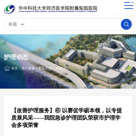
护理动态
首页
>
医疗服务
>
梨医护理
>
护理动态
【改善护理服务】㊶ 以赛促学砺本领，以专提
质展风采——我院急诊护理团队荣获市护理学
会多项荣誉