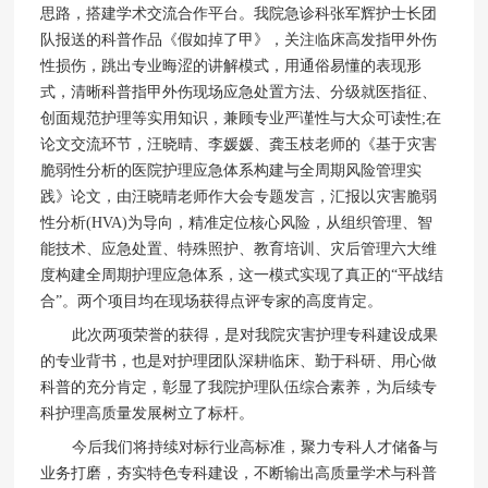
思路，搭建学术交流合作平台。我院急诊科张军辉护士长团
队报送的科普作品《假如掉了甲》，关注临床高发指甲外伤
性损伤，跳出专业晦涩的讲解模式，用通俗易懂的表现形
式，清晰科普指甲外伤现场应急处置方法、分级就医指征、
创面规范护理等实用知识，兼顾专业严谨性与大众可读性;在
论文交流环节，汪晓晴、李媛媛、龚玉枝老师的《基于灾害
脆弱性分析的医院护理应急体系构建与全周期风险管理实
践》论文，由汪晓晴老师作大会专题发言，汇报以灾害脆弱
性分析(HVA)为导向，精准定位核心风险，从组织管理、智
能技术、应急处置、特殊照护、教育培训、灾后管理六大维
度构建全周期护理应急体系，这一模式实现了真正的“平战结
合”。两个项目均在现场获得点评专家的高度肯定。
此次两项荣誉的获得，是对我院灾害护理专科建设成果
的专业背书，也是对护理团队深耕临床、勤于科研、用心做
科普的充分肯定，彰显了我院护理队伍综合素养，为后续专
科护理高质量发展树立了标杆。
今后我们将持续对标行业高标准，聚力专科人才储备与
业务打磨，夯实特色专科建设，不断输出高质量学术与科普