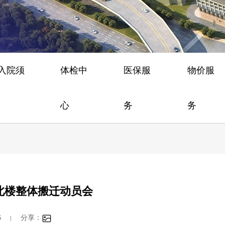
/入院须
体检中
医保服
物价服
心
务
务
医院北楼整体搬迁动员会
6
分享：