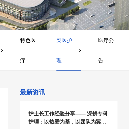
特色医
梨医护
医疗公
疗
理
告
最新资讯
护士长工作经验分享—— 深耕专科
护理：以热爱为基，以团队为翼共