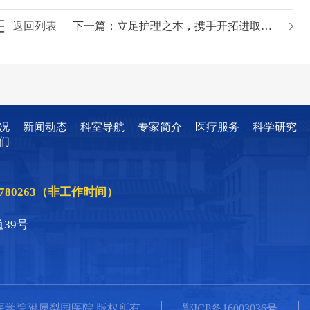
返回列表
下一篇：
立足护理之本，携手开拓进取——梨园医院护理部召开2017年度护理工作总结
况
新闻动态
科室导航
专家简介
医疗服务
科学研究
们
86780263（非工作时间）
39号
大学同济医学院附属梨园医院 版权所有
鄂ICP备16003036号