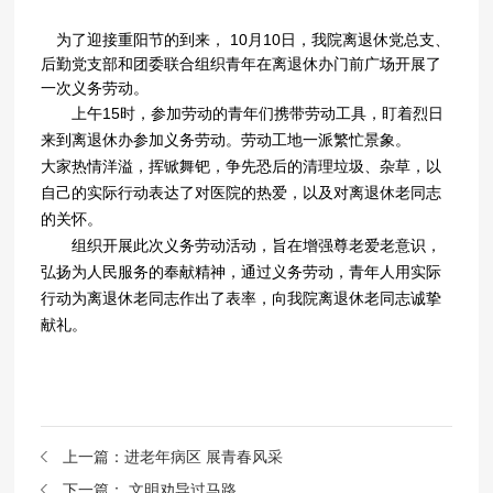
为了迎接重阳节的到来， 10月10日，我院离退休党总支、
后勤党支部和团委联合组织青年在离退休办门前广场开展了
一次义务劳动。
上午15时，参加劳动的青年们携带劳动工具，盯着烈日
来到离退休办参加义务劳动。劳动工地一派繁忙景象。
大家热情洋溢，挥锨舞钯，争先恐后的清理垃圾、杂草，以
自己的实际行动表达了对医院的热爱，以及对离退休老同志
的关怀。
组织开展此次义务劳动活动，旨在增强尊老爱老意识，
弘扬为人民服务的奉献精神，通过义务劳动，青年人用实际
行动为离退休老同志作出了表率，向我院离退休老同志诚挚
献礼。
上一篇：
进老年病区 展青春风采
下一篇：
文明劝导过马路