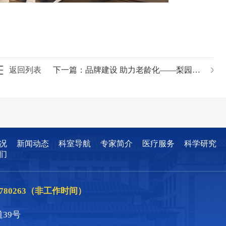
返回列表
下一篇：
品牌建设 助力老龄化——梨园医院“暖心护理”微故事决赛
况
新闻动态
科室导航
专家简介
医疗服务
科学研究
们
86780263（非工作时间）
39号