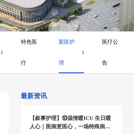
特色医
梨医护
医疗公
疗
理
告
最新资讯
【叙事护理】⑩温情暖ICU 生日暖
人心｜医病更医心，一场特殊病房