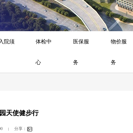
/入院须
体检中
医保服
物价服
心
务
务
园天使健步行
0
分享：