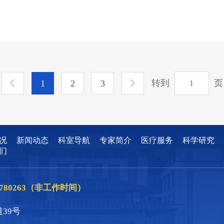
转到
页
1
2
3
况
新闻动态
科室导航
专家简介
医疗服务
科学研究
们
86780263（非工作时间）
39号