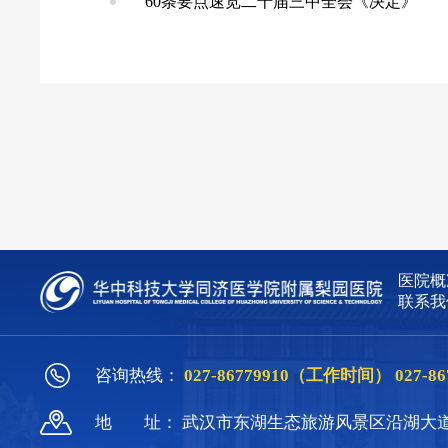
60条要点速览二十届三中全会《决定》
医院概
联系我
咨询热线：
027-86779910（工作时间）
027-
地
址：
武汉市东湖生态旅游风景区沿湖大道