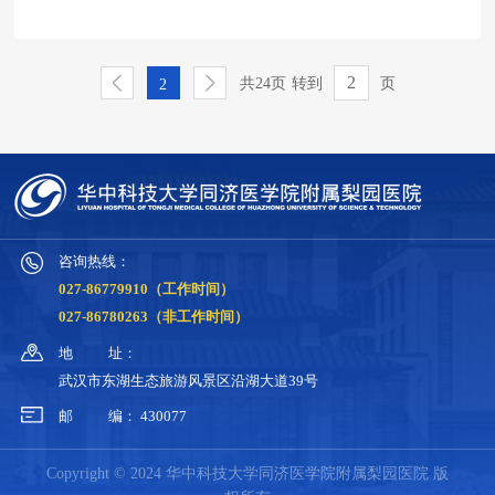
共24页
转到
页
2
咨询热线：
027-86779910（工作时间）
027-86780263（非工作时间）
地
址：
武汉市东湖生态旅游风景区沿湖大道39号
邮
编：
430077
Copyright © 2024 华中科技大学同济医学院附属梨园医院 版