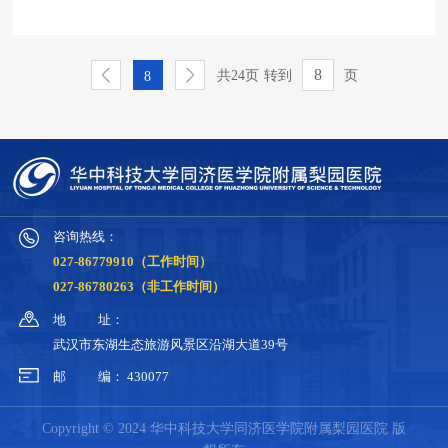
共24页
转到
页
8
咨询热线：
027-86779910（工作时间）
027-86780263（非工作时间）
地
址：
武汉市东湖生态旅游风景区沿湖大道39号
邮
编：
430077
Copyright © 2024 华中科技大学同济医学院附属梨园医院 版