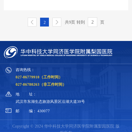
共9页
转到
页
2
咨询热线：
027-86779910（工作时间）
027-86780263（非工作时间）
地
址：
武汉市东湖生态旅游风景区沿湖大道39号
邮
编：
430077
Copyright © 2024 华中科技大学同济医学院附属梨园医院 版