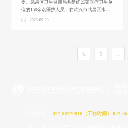
委、武昌区卫生健康局共组织25家医疗卫生单
位的150余名医护人员，在武汉市武昌区水果
湖步行街为市民提供免费诊疗和健康咨询服
2023-09-20
务。省卫生健康委副主任张定宇现场表示，此
次义诊活动不仅改善了市民的生活质量，也促
进了社会对健康的认识和关注。 梨园医院此
次由医务部主任李贺伟带队，老年病科涂艳教
1
..
授、呼吸与危重症医学科熊炜教授、心血管临
床医学中心李正义教授、骨科黄松教授等9名
医护人员参与义诊。专家团队对前来咨询的市
民提供关于老年人的常见病和多发病的专业诊
断和咨询、提供测血压、查体、
医院概
联系我
咨询热线：
027-86779910（工作时间）
027-
地
址：
武汉市东湖生态旅游风景区沿湖大道