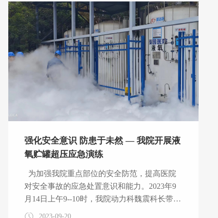
示了落马官员从入党时的誓言，到由于贪欲而
甘愿被围猎酿，直至最终造成严重违纪违法后
果的全历程。违纪违法党员干部的典型案例、
沉痛忏悔和深刻剖析，令在场参观的党员干部
灵魂受到震撼、精神受到洗礼。
强化安全意识 防患于未然 — 我院开展液
氧贮罐超压应急演练
为加强我院重点部位的安全防范，提高医院
对安全事故的应急处置意识和能力。2023年9
月14日上午9--10时，我院动力科魏震科长带领
科室应急小组成员（李庆龙、孙晓飞、刘超、
2023-09-20