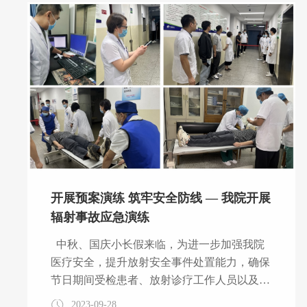
体长期处于亚健康状态，不规律饮食、职场压
力，使得这个群体的胃肠疾病发病率远远高于
正常人；长期伏案工作，坐姿不正确，日积月
累往往造成颈椎腰椎疾病；用脑过度、熬夜工
作、失眠多梦，使得心脏负担加重，很多记者
已出现了血压和心脏隐患。本次义诊医疗
开展预案演练 筑牢安全防线 — 我院开展
辐射事故应急演练
中秋、国庆小长假来临，为进一步加强我院
医疗安全，提升放射安全事件处置能力，确保
节日期间受检患者、放射诊疗工作人员以及射
线装置周围人群的健康安全，9月25日下午，
2023-09-28