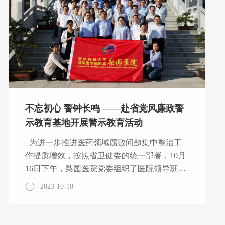
不忘初心 警钟长鸣 ——赴省党风廉政警
示教育基地开展警示教育活动
为进一步推进医药领域腐败问题集中整治工
作提质增效，按照省卫健委的统一部署，10月
16日下午，梨园医院党委组织了医院领导班子
成员、关键岗位干部人员共36人，参观了省党
2023-10-18
风廉政警示教育基地，现场接受廉政警示教
育。 警示教育展馆围绕“初心之问”“蚁穴之
害”“围猎之祸”“囹圄之叹”等主题，层层递进展