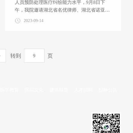
人员预防处理医疗纠纷能力水平，9月8日下
午，我院邀请湖北省名优律师、湖北省诺亚律
师事务所叶鹏律师向全院医务人员开展预防和
2023-09-14
处理医疗纠纷的法律问题专题培训。 专题讲
座上，叶鹏律师对《民法典》和医疗风险防范
等与医疗工作相关的法律法规进行了梳理和解
读。他从执业过程中经办的典型案例入手，分
转到
页
析医疗机构在诊疗过程中的风险点、病历书写
基本规范的要点及病历复制与封存的注意问
题，结合典型医疗纠纷案例进行分析，剖析产
生纠纷的根源，提出了防范对策。培训期间，
叶鹏律师对医务人员相关疑问进行了现场
医学教育
医院文化
健康科普
人才招聘
招标公告