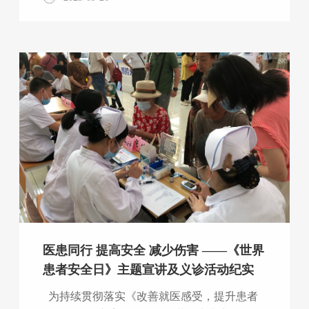
人民医院、孝昌第一人民医院，开展2023
年“服务百姓健康行动”活动。 ——专家团队走
进通山开展技术指导 为充分发挥三级医院对
口帮扶作用，9月20日我院医务部主任李贺伟
带领心血管临床医学中心、普通外科、康复医
学科等专科专家来到通山县人民医院，与对口
帮扶医疗队队员一起开展健康义诊及疾病咨询
诊疗，参与疑难病症会诊、现场进行手术演
示，加强对基层医院的技术指导，将上级医院
的医疗
医患同行 提高安全 减少伤害 ——《世界
患者安全日》主题宣讲及义诊活动纪实
为持续贯彻落实《改善就医感受，提升患者