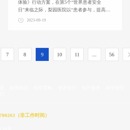
体验》行动方案，在第5个“世界患者安全
日”来临之际，梨园医院以“患者参与，提高安
全，减少伤害”为主题的公益讲座及专家义诊
2023-09-19
活动于9月18日上午在门诊大厅如期举行，此
次活动由门办与医务部联合组织，旨在提高公
众认识和参与，加强患者安全。 活动现场气
氛热烈，患者积极参与，认真听课，踊跃互
7
8
9
10
11
...
56
动。心血管临床医学中心张勇华副主任的《共
同呵护—患者参与促进医疗安全》深入浅出地
解析了患者参与保障自身安全的重要性及方
法，与患者现场互动，演绎心肺复苏术以提高
患者安全急救能力；年轻的药剂师黄露用
况
新闻动态
科室导航
专家简介
医疗服务
科学研究
们
86780263（非工作时间）
39号