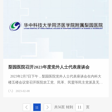
学、科研和人才培养并举，坚持提高经济运行的精细化管理水
平和基础设施的建设速度，推动临床诊疗水平和综合实力持续
提升。 他客观分析了当前的现状与不足并强调，2023年是全
梨园医院召开2023年度党外人士代表座谈会
2023年2月7日下午，梨园医院党外人士代表座谈会在内科大
楼五楼会议室召开医院农工党、民革、民盟等民主党派及无党
派人士代表受邀参会，院党委委员出席会议。 会上，党委副
2023-02-08
书记李善玲报告2022年医院统战工作总结，院长熊枝繁同志通
报了2022年医院建设发展的基本情况及对2023年工作的十个设
想。党外人士代表对各自党派情况作了简要汇报，并就医院学
共56页
转到
页
11