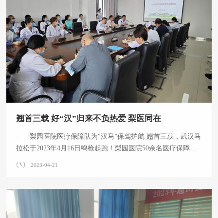
入到我院各科室进行实地调研，不仅体现了大学对我院的关
心、重视和支持，体现了校机关党委深入基层、务实的工作作
风，而且加深了校机关与附属医院之间的交
翘首三载 好“汉”归来不负热爱 梨医同在
——梨园医院医疗保障队为“汉马”保驾护航 翘首三载，武汉马
拉松于2023年4月16日鸣枪起跑！梨园医院50余名医疗保障队
员携带包括呼吸机、监护仪、心电图机、除颤仪在内的生命支
2023-04-21
持设施及各类急救药品，分别在赛道的33.5-36KM处设立1个医
疗固定救治点和12个哨点以及终点赛后恢复区全程为汉马运动
员保驾护航。 加强领导，全力做好筹备工作。为切实做好本届
武汉马拉松的医疗保障工作，梨园医院成立工作领导小组，制