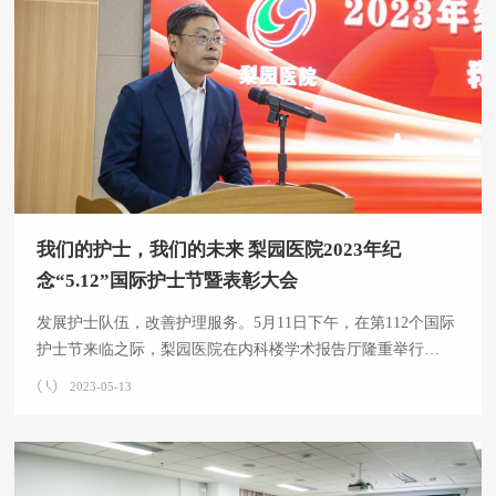
温入党誓词仪式。 同时获奖代表及新党员代表上台作了典型
发言，从讲述医者仁心践
我们的护士，我们的未来 梨园医院2023年纪
念“5.12”国际护士节暨表彰大会
发展护士队伍，改善护理服务。5月11日下午，在第112个国际
护士节来临之际，梨园医院在内科楼学术报告厅隆重举行
以“我们的护士，我们的未来”为主题的2023年纪念5.12国际护
2023-05-13
士节暨表彰大会。全体院领导、党（总）支部书记、党政职能
部门主要负责人、临床医技科室主要负责人、医院护理前辈、
科护士长、全体护士长、新入职护士、护士和医生代表、受表
彰人员以及获奖人员近200人参加了会议。会议由徐向阳副院