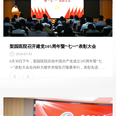
梨园医院召开建党105周年暨“七一”表彰大会
2026-07-01
6月30日下午，梨园医院庆祝中国共产党成立105周年暨“七
一”表彰大会在内科大楼学术报告厅隆重举行，表彰先进、凝
聚力量，激励医院广大党员和各级党组织奋勇争先、建功立
业。 医院党委委员、纪委委员、党(总)支部书记及支委、获
表彰人员、临床医技科室及党政职能部门党员主要负责人、
新党员代表共约100人参会。会议由党委副书记、院长徐向阳
同志主持。 党委副书记、纪委书记周新宇同志宣读 “两优一
先”表彰名单。院党委班子为受到表彰的优秀个人和先进党组
织颁发了荣誉证书。 会议现场举行了新党员宣誓、老党员重