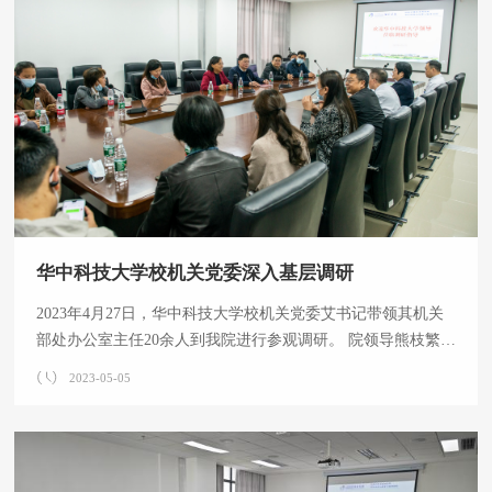
长主持。 徐向阳副院长主持 熊枝繁院长致辞，他首先代表
院领导班子成员向昼夜奋战在护理工作岗位的全体护理工作者
致以节日的问候和诚挚的祝福，向受表扬的先进护
华中科技大学校机关党委深入基层调研
2023年4月27日，华中科技大学校机关党委艾书记带领其机关
部处办公室主任20余人到我院进行参观调研。 院领导熊枝繁院
长、李善玲副书记、徐向阳副院长及医办、工会、院办负责人
2023-05-05
等陪同调研，实地参观调研了我院创面修复科、热疗室、磁共
振室、透析室、康复科、心血管临床医学中心。然后进行了座
谈交流，熊枝繁院长在座谈会上对我院概况、各专科发展情
况、优势与特点、诊疗范围等进行了介绍。 这次校机关党委深