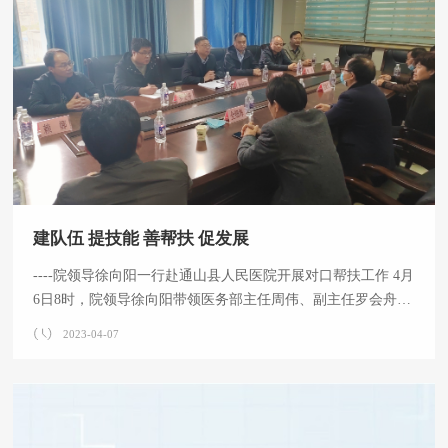
定了详细的工作方案。4月14日下午，医院召开汉马医疗保障
培训会，赛事医疗保障人员及医务部、护理部、院办、门办、
宣传部、保卫科、总务科、药剂科、器材
建队伍 提技能 善帮扶 促发展
----院领导徐向阳一行赴通山县人民医院开展对口帮扶工作 4月
6日8时，院领导徐向阳带领医务部主任周伟、副主任罗会舟，
科主任代表张勇华、熊亮以及援通山县医疗队一行10人前往通
2023-04-07
山县人民医院开展对口帮扶工作。双方围绕医院发展、学科建
设、人才队伍建设等发展经验和做法进行了深入交流和探讨。
徐向阳指出，对口帮扶既是技术帮扶，也是民生帮扶，在当
前和今后很长一段时期内都具有重要的现实意义和深远的政治
意义。梨园医院高度重视对口帮扶工作，这次向通山县人民医