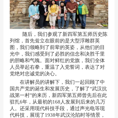
随后，我们参观了新四军第五师历史陈
列馆，首先耸立在眼前的是大型浮雕群英
图，我们领略到了前辈的英姿，从他们的目
光中，我们感受到了必胜的信念和决胜千里
的胆略和气魄。面对鲜红的党旗，我们全体
人员举起右拳，重温了入党誓词，表达了对
党绝对忠诚党的决心。
在讲解员的讲解下，我们一起回顾了中
国共产党的诞生和发展历史，了解了“武汉抗
战第一村”的来历，新四军第五师曾先后在此
驻扎
6
年，从最初的
168
人发展到后来的几万
人。还采用现代科技手段，通过声光电等现
代科技，展现了
1938
年武汉沦陷时等情景，