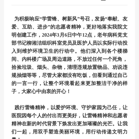
为积极响应“学雷锋、树新风”号召，发扬“奉献、友
爱、互助、进步”的志愿者精神，更好地落实我院文
明创建工作，
2024
年
3
月
6
日中午
12
点，老年病科党支
部书记柳湘洁组织科室党员及医护人员以实际行动投
入到维护环境卫生的行动中。他们深入到各个楼梯
间、内科楼广场及周边道路，不放过任何一个死角，
拾捡垃圾、烟头、杂物，清理违规放置物品、劝说违
规抽烟等等，尽管大家都没有吃饭，但看到通过自己
的一言一行，让整个环境看起来更加整洁干净的样
子，大家心中由衷的开心！
践行雷锋精神，以爱护环境、守护家园为己任，让
医院因每个人的付出而更美好，让雷锋精神和志愿者
精神在新的时代背景下焕发出更加璀璨的光芒。让我
们一起，用双手塑造美丽环境，用行动传递文明力